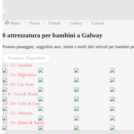
Home
Places
Irlanda
Galway
Galway
0 attrezzatura per bambini a Galway
Prenota passeggini, seggiolini auto, lettini e molti altri articoli per bambini 
Visualizza Disponibile
51+
51+ Strollers
51+
51+ Highchairs
30+
30+ Car Seats
6+
6+ Toys & Books
24+
24+ Cribs & Cots
12+
12+ Wellness
16+
16+ Home & Safety