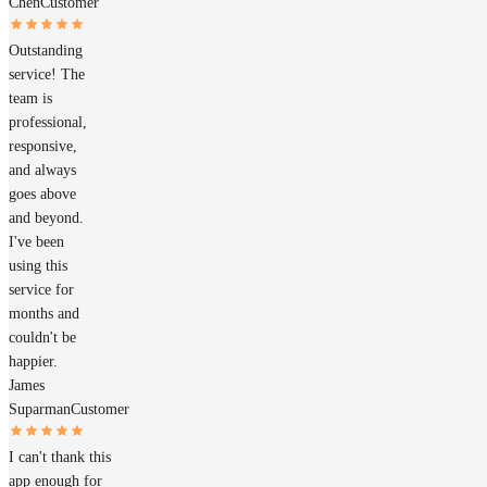
Chen
Customer
Outstanding
service! The
team is
professional,
responsive,
and always
goes above
and beyond.
I've been
using this
service for
months and
couldn't be
happier.
James
Suparman
Customer
I can't thank this
app enough for