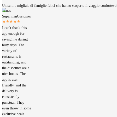
Unisciti a migliaia di famiglie felici che hanno scoperto il viaggio confortev
James
Suparman
Customer
I can't thank this
app enough for
saving me during
busy days. The
variety of
restaurants is
outstanding, and
the discounts are a
nice bonus. The
app is user-
friendly, and the
delivery is
consistently
punctual. They
even throw in some
exclusive deals