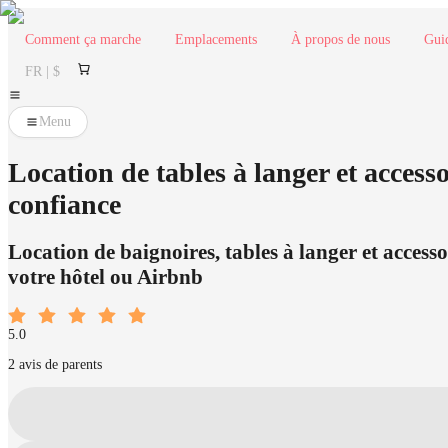
Comment ça marche
Emplacements
À propos de nous
Gui
FR | $
Menu
Location de tables à langer et access
confiance
Location de baignoires, tables à langer et access
votre hôtel ou Airbnb
5.0
2 avis de parents