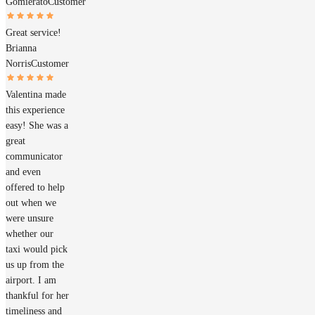
Gomierato
Customer
Great service!
Brianna
Norris
Customer
Valentina made
this experience
easy! She was a
great
communicator
and even
offered to help
out when we
were unsure
whether our
taxi would pick
us up from the
airport. I am
thankful for her
timeliness and