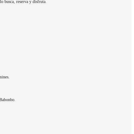
o busca, reserva y disfruta.
mines.
 Babonbo.