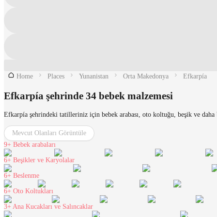
Home
Places
Yunanistan
Orta Makedonya
Efkarpía
Efkarpía şehrinde 34 bebek malzemesi
Efkarpía şehrindeki tatilleriniz için bebek arabası, oto koltuğu, beşik ve da
Mevcut Olanları Görüntüle
9+
Bebek arabaları
6+
Beşikler ve Karyolalar
6+
Beslenme
6+
Oto Koltukları
3+
Ana Kucakları ve Salıncaklar