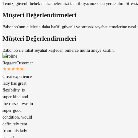
Temiz, güvenli bebek malzemelerinizi tam ihtiyacınız olan yerde alın. Stressiz a
Müşteri Değerlendirmeleri
Babonbo'nun ailelerin daha hafif, güvenli ve stressiz seyahat etmelerine nası
Müşteri Değerlendirmeleri
Babonbo ile rahat seyahat keşfeden binlerce mutlu aileye katılın.
Caroline
Reggers
Customer
Great experience,
lady has great
flexibility, is
super kind and
the carseat was in
super good
condition, would
definitely rent
from this lady
again !