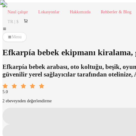
Nasıl çalışır
Lokasyonlar
Hakkımızda
Rehberler & Blog
TR | $
Menu
Efkarpía bebek ekipmanı kiralama, g
Efkarpía bebek arabası, oto koltuğu, beşik, oyu
güvenilir yerel sağlayıcılar tarafından otelinize,
5.0
2 ebeveynden değerlendirme