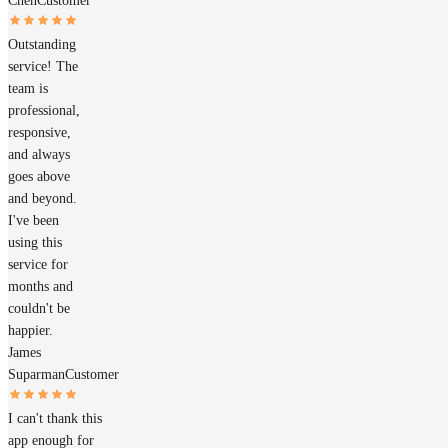
Chen
Customer
Outstanding
service! The
team is
professional,
responsive,
and always
goes above
and beyond.
I've been
using this
service for
months and
couldn't be
happier.
James
Suparman
Customer
I can't thank this
app enough for