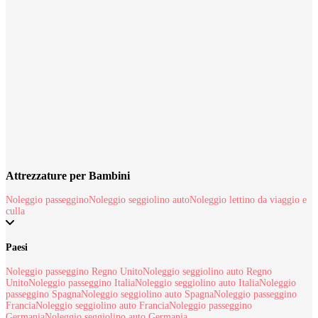
Cerca subito la tua attrezzatura per bambini
Attrezzature per Bambini
Noleggio passeggino
Noleggio seggiolino auto
Noleggio lettino da viaggio e
culla
Paesi
Noleggio passeggino Regno Unito
Noleggio seggiolino auto Regno
Unito
Noleggio passeggino Italia
Noleggio seggiolino auto Italia
Noleggio
passeggino Spagna
Noleggio seggiolino auto Spagna
Noleggio passeggino
Francia
Noleggio seggiolino auto Francia
Noleggio passeggino
Germania
Noleggio seggiolino auto Germania