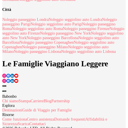
Città
Noleggio passeggino Londra
Noleggio seggiolino auto Londra
Noleggio
passeggino Parigi
Noleggio seggiolino auto Parigi
Noleggio passeggino
Roma
Noleggio seggiolino auto Roma
Noleggio passeggino Firenze
Noleggio
seggiolino auto Firenze
Noleggio passeggino New York
Noleggio seggiolino
auto New York
Noleggio passeggino Barcellona
Noleggio seggiolino auto
Barcellona
Noleggio passeggino Copenaghen
Noleggio seggiolino auto
Copenaghen
Noleggio passeggino Milano
Noleggio seggiolino auto
Milano
Noleggio passeggino Lisbona
Noleggio seggiolino auto Lisbona
Le Famiglie Viaggiano Leggere
Babonbo
Chi siamo
Stampa
Carriere
Blog
Partnership
Esplora
Destinazioni
Guide di Viaggio per Famiglie
Risorse
Come funziona
Centro assistenza
Domande frequenti
Affidabilità e
Sicurezza
Scarica
Contattaci