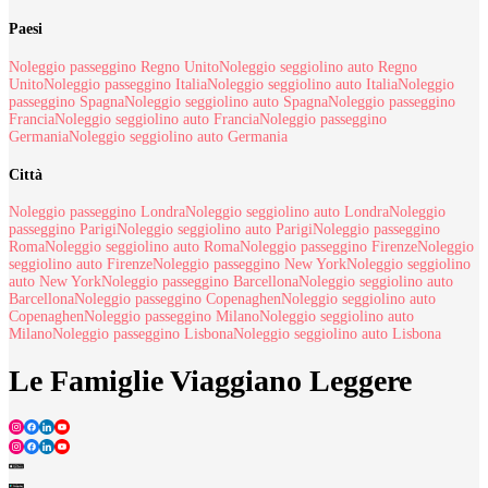
Paesi
Noleggio passeggino Regno Unito
Noleggio seggiolino auto Regno
Unito
Noleggio passeggino Italia
Noleggio seggiolino auto Italia
Noleggio
passeggino Spagna
Noleggio seggiolino auto Spagna
Noleggio passeggino
Francia
Noleggio seggiolino auto Francia
Noleggio passeggino
Germania
Noleggio seggiolino auto Germania
Città
Noleggio passeggino Londra
Noleggio seggiolino auto Londra
Noleggio
passeggino Parigi
Noleggio seggiolino auto Parigi
Noleggio passeggino
Roma
Noleggio seggiolino auto Roma
Noleggio passeggino Firenze
Noleggio
seggiolino auto Firenze
Noleggio passeggino New York
Noleggio seggiolino
auto New York
Noleggio passeggino Barcellona
Noleggio seggiolino auto
Barcellona
Noleggio passeggino Copenaghen
Noleggio seggiolino auto
Copenaghen
Noleggio passeggino Milano
Noleggio seggiolino auto
Milano
Noleggio passeggino Lisbona
Noleggio seggiolino auto Lisbona
Le Famiglie Viaggiano Leggere