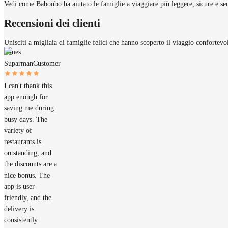
Vedi come Babonbo ha aiutato le famiglie a viaggiare più leggere, sicure e sen
Recensioni dei clienti
Unisciti a migliaia di famiglie felici che hanno scoperto il viaggio confortev
James
Suparman
Customer
I can't thank this
app enough for
saving me during
busy days. The
variety of
restaurants is
outstanding, and
the discounts are a
nice bonus. The
app is user-
friendly, and the
delivery is
consistently