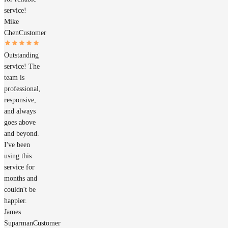
service!
Mike
Chen
Customer
Outstanding
service! The
team is
professional,
responsive,
and always
goes above
and beyond.
I've been
using this
service for
months and
couldn't be
happier.
James
Suparman
Customer