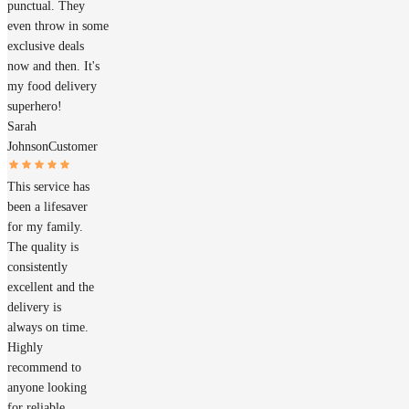
punctual. They
even throw in some
exclusive deals
now and then. It's
my food delivery
superhero!
Sarah
Johnson
Customer
This service has
been a lifesaver
for my family.
The quality is
consistently
excellent and the
delivery is
always on time.
Highly
recommend to
anyone looking
for reliable