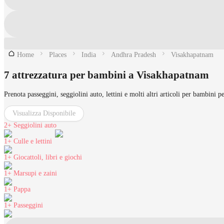
Home
Places
India
Andhra Pradesh
Visakhapatnam
7 attrezzatura per bambini a Visakhapatnam
Prenota passeggini, seggiolini auto, lettini e molti altri articoli per bambini 
Visualizza Disponibile
2+
Seggiolini auto
1+
Culle e lettini
1+
Giocattoli, libri e giochi
1+
Marsupi e zaini
1+
Pappa
1+
Passeggini