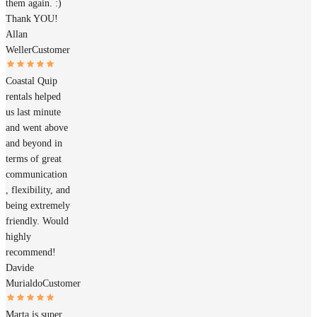
them again. :)
Thank YOU!
Allan
Weller
Customer
Coastal Quip
rentals helped
us last minute
and went above
and beyond in
terms of great
communication
, flexibility, and
being extremely
friendly. Would
highly
recommend!
Davide
Murialdo
Customer
Marta is super