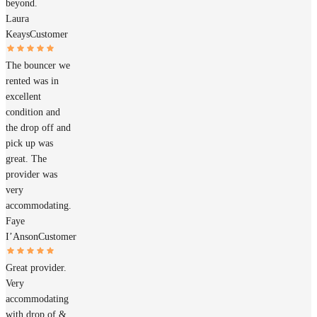
beyond.
Laura
Keays
Customer
The bouncer we
rented was in
excellent
condition and
the drop off and
pick up was
great. The
provider was
very
accommodating.
Faye
I’Anson
Customer
Great provider.
Very
accommodating
with drop of &