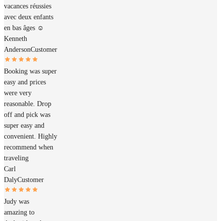
vacances réussies
avec deux enfants
en bas âges ☺️
Kenneth
Anderson
Customer
Booking was super
easy and prices
were very
reasonable. Drop
off and pick was
super easy and
convenient. Highly
recommend when
traveling
Carl
Daly
Customer
Judy was
amazing to