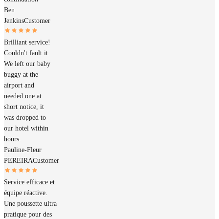
Ben
Jenkins
Customer
Brilliant service!
Couldn't fault it.
We left our baby
buggy at the
airport and
needed one at
short notice, it
was dropped to
our hotel within
hours.
Pauline-Fleur
PEREIRA
Customer
Service efficace et
équipe réactive.
Une poussette ultra
pratique pour des