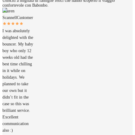
Unisciti a migliaia di famiglie felici che hanno scoperto il viaggio
confortevole con Babonbo.
Lauren
Scannell
Customer
I was absolutely
delighted with the
bouncer. My baby
boy who only 12
weeks old had the
best time chilling
in it while on
holidays. We
planned to take
our own but it
didn’t fit in the
case so this was
brilliant service.
Excellent
communication
also :)