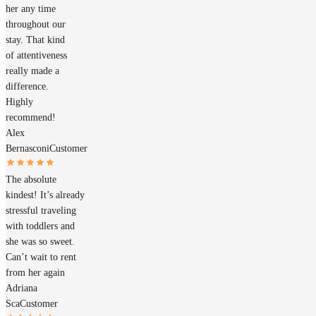
her any time
throughout our
stay. That kind
of attentiveness
really made a
difference.
Highly
recommend!
Alex
Bernasconi
Customer
The absolute
kindest! It’s already
stressful traveling
with toddlers and
she was so sweet.
Can’t wait to rent
from her again
Adriana
Sca
Customer