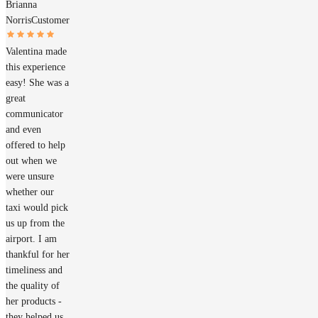
Brianna
Norris
Customer
Valentina made
this experience
easy! She was a
great
communicator
and even
offered to help
out when we
were unsure
whether our
taxi would pick
us up from the
airport. I am
thankful for her
timeliness and
the quality of
her products -
they helped us