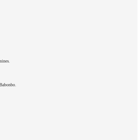
mines.
 Babonbo.