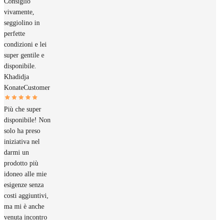
Consiglio
vivamente,
seggiolino in
perfette
condizioni e lei
super gentile e
disponibile.
Khadidja
Konate
Customer
Più che super
disponibile! Non
solo ha preso
iniziativa nel
darmi un
prodotto più
idoneo alle mie
esigenze senza
costi aggiuntivi,
ma mi è anche
venuta incontro