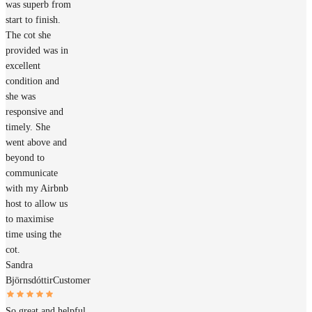
was superb from
start to finish.
The cot she
provided was in
excellent
condition and
she was
responsive and
timely. She
went above and
beyond to
communicate
with my Airbnb
host to allow us
to maximise
time using the
cot.
Sandra
Björnsdóttir
Customer
So great and helpful,