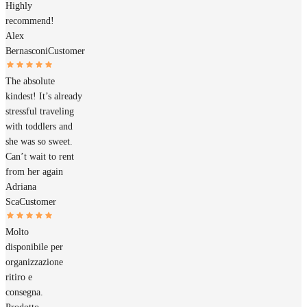
Highly
recommend!
Alex
Bernasconi
Customer
The absolute
kindest! It’s already
stressful traveling
with toddlers and
she was so sweet.
Can’t wait to rent
from her again
Adriana
Sca
Customer
Molto
disponibile per
organizzazione
ritiro e
consegna.