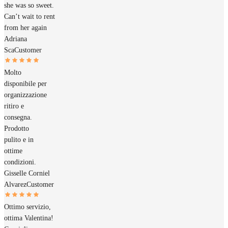
she was so sweet.
Can’t wait to rent
from her again
Adriana
Sca
Customer
Molto
disponibile per
organizzazione
ritiro e
consegna.
Prodotto
pulito e in
ottime
condizioni.
Gisselle Corniel
Alvarez
Customer
Ottimo servizio,
ottima Valentina!