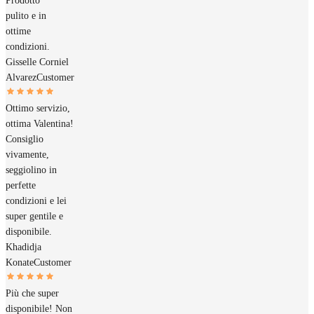
Prodotto
pulito e in
ottime
condizioni.
Gisselle Corniel
Alvarez
Customer
Ottimo servizio,
ottima Valentina!
Consiglio
vivamente,
seggiolino in
perfette
condizioni e lei
super gentile e
disponibile.
Khadidja
Konate
Customer
Più che super
disponibile! Non