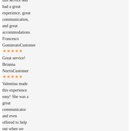
this service and
had a great
experience, great
communication,
and great
accommodations.
Francesco
Gomierato
Customer
Great service!
Brianna
Norris
Customer
Valentina made
this experience
easy! She was a
great
communicator
and even
offered to help
out when we