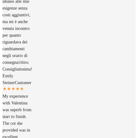
idoneo alle mie
esigenze senza
costi aggiuntivi,
ma mi è anche
venuta incontro
per quanto
riguardava dei
cambiamenti
negli orario di
consegna/ritiro.
Consigliatissima!
Emily
Steiner
Customer
My experience
with Valentina
was superb from
start to finish.
The cot she
provided was in
excellent