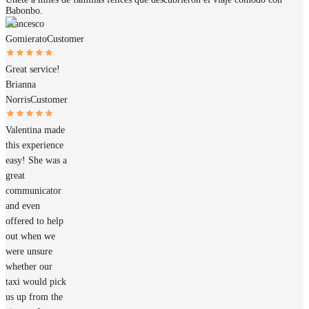
Babonbo.
Francesco
Gomierato
Customer
Great service!
Brianna
Norris
Customer
Valentina made
this experience
easy! She was a
great
communicator
and even
offered to help
out when we
were unsure
whether our
taxi would pick
us up from the