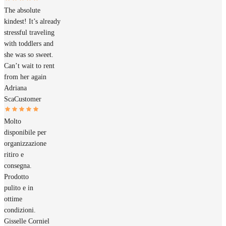
The absolute
kindest! It’s already
stressful traveling
with toddlers and
she was so sweet.
Can’t wait to rent
from her again
Adriana
Sca
Customer
Molto
disponibile per
organizzazione
ritiro e
consegna.
Prodotto
pulito e in
ottime
condizioni.
Gisselle Corniel