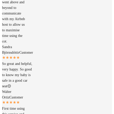
went above and
beyond to
communicate
with my Airbnb
host to allow us
to maximise
time using the
cot.
Sandra
Björnsdóttir
Customer
So great and helpful,
very happy. So good
to know my baby is
safe in a good car
seat😊
Walter
Ortiz
Customer
First time using