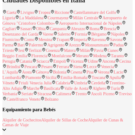
Ciudades Disponibles en Italia
Gaeta
Livigno
Tropea
Riccione
Castellammare del Golfo
Liguria
La Maddalena
Courmayeur
Milán Centrale
Aeropuerto de
Génova "Cristoforo Colombo»
Aeropuerto Internacional de Nápoles
Cagliari
Sassari
Olbia
Campania
Abruzzo
Roma
Brescia
Desenzano del Garda
Varese
Salerno
Formia
Bérgamo
Nápoles
Fiumicino
Como
Messina
Trapani
Imperia
Ravenna
Savona
Parma
Bari
Palermo
Agrigento
Arezzo
Monsummano
Padua
Trieste
Iesi
Terlizzi
Cosenza
Matera
Milán
Pavia
Cuneo
Reggio Emilia
Florencia
Monfalcone
Merano
Modena
Taranto
Perugia
Catania
Sciacca
Empoli
Vicenza
Udine
Ancona
Cecina
Brindisi
Pescara
Pesaro
Ferrara
Siena
Lecce
Venecia
L’Aquila
Aosta
Génova
Bolonia
Cesena
Pisa
Verona
Lacio
Lombardía
Piamonte
Sicilia
Emilia-Romaña
Toscana
Apulia
Véneto
Friuli Venecia Julia
Calabria
Umbria
Cerdeña
Trentino-
Alto Adigio
Marche
Basilicata
Valle de Aosta
Alghero
Turín
Verbania
Seriate
Siracusa
Calimera
Trento
Ascoli Piceno
Treviso
Castelfranco Veneto
Bolzano
Equipamiento para Bebés
Alquiler de Cochecitos
Alquiler de Sillas de Coche
Alquiler de Cunas &
Camas de Viaje