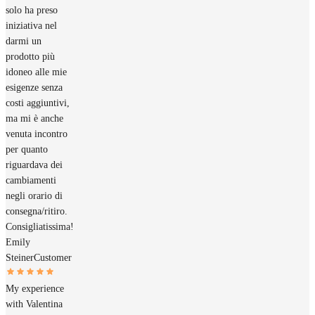
solo ha preso
iniziativa nel
darmi un
prodotto più
idoneo alle mie
esigenze senza
costi aggiuntivi,
ma mi è anche
venuta incontro
per quanto
riguardava dei
cambiamenti
negli orario di
consegna/ritiro.
Consigliatissima!
Emily
Steiner
Customer
My experience
with Valentina