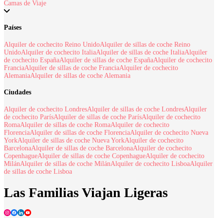
Camas de Viaje
Países
Alquiler de cochecito Reino Unido
Alquiler de sillas de coche Reino
Unido
Alquiler de cochecito Italia
Alquiler de sillas de coche Italia
Alquiler
de cochecito España
Alquiler de sillas de coche España
Alquiler de cochecito
Francia
Alquiler de sillas de coche Francia
Alquiler de cochecito
Alemania
Alquiler de sillas de coche Alemania
Ciudades
Alquiler de cochecito Londres
Alquiler de sillas de coche Londres
Alquiler
de cochecito París
Alquiler de sillas de coche París
Alquiler de cochecito
Roma
Alquiler de sillas de coche Roma
Alquiler de cochecito
Florencia
Alquiler de sillas de coche Florencia
Alquiler de cochecito Nueva
York
Alquiler de sillas de coche Nueva York
Alquiler de cochecito
Barcelona
Alquiler de sillas de coche Barcelona
Alquiler de cochecito
Copenhague
Alquiler de sillas de coche Copenhague
Alquiler de cochecito
Milán
Alquiler de sillas de coche Milán
Alquiler de cochecito Lisboa
Alquiler
de sillas de coche Lisboa
Las Familias Viajan Ligeras