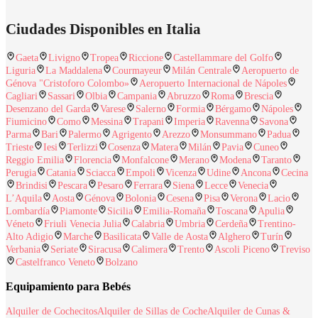
Ciudades Disponibles en Italia
Gaeta
Livigno
Tropea
Riccione
Castellammare del Golfo
Liguria
La Maddalena
Courmayeur
Milán Centrale
Aeropuerto de
Génova "Cristoforo Colombo»
Aeropuerto Internacional de Nápoles
Cagliari
Sassari
Olbia
Campania
Abruzzo
Roma
Brescia
Desenzano del Garda
Varese
Salerno
Formia
Bérgamo
Nápoles
Fiumicino
Como
Messina
Trapani
Imperia
Ravenna
Savona
Parma
Bari
Palermo
Agrigento
Arezzo
Monsummano
Padua
Trieste
Iesi
Terlizzi
Cosenza
Matera
Milán
Pavia
Cuneo
Reggio Emilia
Florencia
Monfalcone
Merano
Modena
Taranto
Perugia
Catania
Sciacca
Empoli
Vicenza
Udine
Ancona
Cecina
Brindisi
Pescara
Pesaro
Ferrara
Siena
Lecce
Venecia
L’Aquila
Aosta
Génova
Bolonia
Cesena
Pisa
Verona
Lacio
Lombardía
Piamonte
Sicilia
Emilia-Romaña
Toscana
Apulia
Véneto
Friuli Venecia Julia
Calabria
Umbria
Cerdeña
Trentino-
Alto Adigio
Marche
Basilicata
Valle de Aosta
Alghero
Turín
Verbania
Seriate
Siracusa
Calimera
Trento
Ascoli Piceno
Treviso
Castelfranco Veneto
Bolzano
Equipamiento para Bebés
Alquiler de Cochecitos
Alquiler de Sillas de Coche
Alquiler de Cunas &