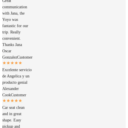
Great
communication
with Jana, the
Yoyo was
fantastic for our
trip. Really
convenient.
Thanks Jana
Oscar
Gonzalez
Customer
Excelente servicio
de Angelica y un
producto genial
Alexander
Cook
Customer
Car seat clean
and in great
shape. Easy
pickup and