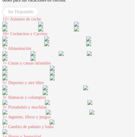
bebés para tus vacaciones en Gerona.
Ver Disponible
12+
Asientos de coche
10+
Cochecitos y Carritos
7+
Alimentación
7+
Cunas y camas infantiles
5+
Deportes y aire libre
3+
Hamacas y columpios
3+
Portabebés y mochilas
2+
Juguetes, libros y juegos
1+
Cambio de pañales y baño
1+
Hogar y Seguridad