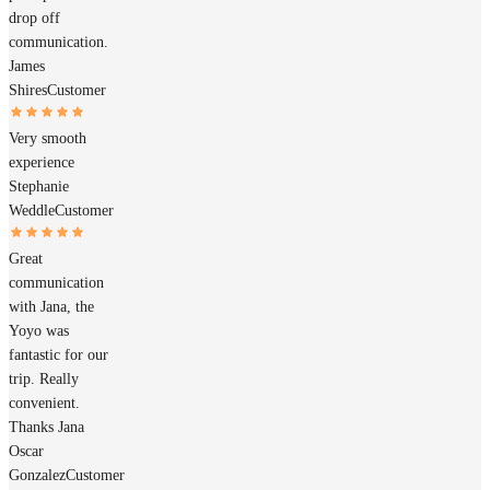
drop off
communication.
James
Shires
Customer
Very smooth
experience
Stephanie
Weddle
Customer
Great
communication
with Jana, the
Yoyo was
fantastic for our
trip. Really
convenient.
Thanks Jana
Oscar
Gonzalez
Customer