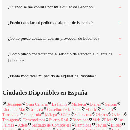
¿Cuándo se me cobrará por mi alquiler de Babonbo?
¿Puedo cancelar mi pedido de alquiler de Babonbo?
¿Cómo puedo contactar con mi proveedor de Babonbo?
¿Cómo puedo contactar con el servicio de atención al cliente de
Babonbo?
¿Puedo modificar mi pedido de alquiler de Babonbo?
Ciudades Disponibles en España
Benasque
Gran Canaria
La Palma
Mallorca
Blanes
Gerona
Lloret de Mar
Granada
Castellón de la Plana
Madrid
Mataró
Torrevieja
Fuengirola
Málaga
Cádiz
Salamanca
Oleiros
Oviedo
Tarragona
Torremolinos
Puerto Real
Barcelona
Vich
Elche
Las
Palmas
Adeje
Santiago de Compostela
Pamplona
Sevilla
Bilbao