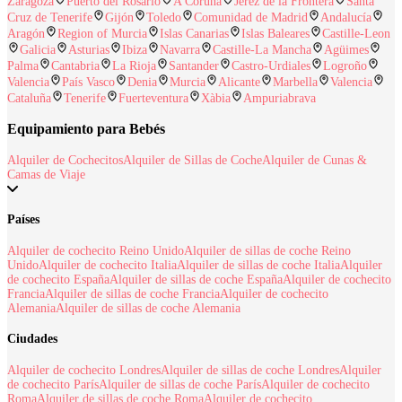
Zaragoza
Puerto del Rosario
A Coruña
Jerez de la Frontera
Santa
Cruz de Tenerife
Gijón
Toledo
Comunidad de Madrid
Andalucía
Aragón
Region of Murcia
Islas Canarias
Islas Baleares
Castille-Leon
Galicia
Asturias
Ibiza
Navarra
Castille-La Mancha
Agüimes
Palma
Cantabria
La Rioja
Santander
Castro-Urdiales
Logroño
Valencia
País Vasco
Denia
Murcia
Alicante
Marbella
Valencia
Cataluña
Tenerife
Fuerteventura
Xàbia
Ampuriabrava
Equipamiento para Bebés
Alquiler de Cochecitos
Alquiler de Sillas de Coche
Alquiler de Cunas &
Camas de Viaje
Países
Alquiler de cochecito Reino Unido
Alquiler de sillas de coche Reino
Unido
Alquiler de cochecito Italia
Alquiler de sillas de coche Italia
Alquiler
de cochecito España
Alquiler de sillas de coche España
Alquiler de cochecito
Francia
Alquiler de sillas de coche Francia
Alquiler de cochecito
Alemania
Alquiler de sillas de coche Alemania
Ciudades
Alquiler de cochecito Londres
Alquiler de sillas de coche Londres
Alquiler
de cochecito París
Alquiler de sillas de coche París
Alquiler de cochecito
Roma
Alquiler de sillas de coche Roma
Alquiler de cochecito