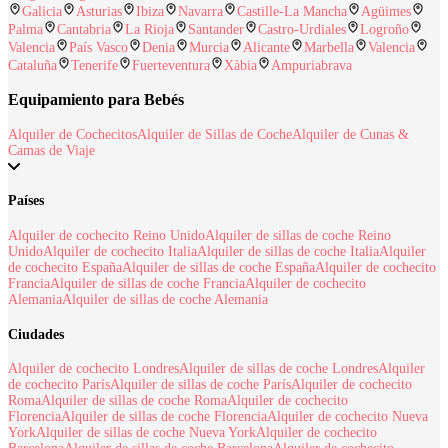
Galicia
Asturias
Ibiza
Navarra
Castille-La Mancha
Agüimes
Palma
Cantabria
La Rioja
Santander
Castro-Urdiales
Logroño
Valencia
País Vasco
Denia
Murcia
Alicante
Marbella
Valencia
Cataluña
Tenerife
Fuerteventura
Xàbia
Ampuriabrava
Equipamiento para Bebés
Alquiler de Cochecitos
Alquiler de Sillas de Coche
Alquiler de Cunas &
Camas de Viaje
Países
Alquiler de cochecito Reino Unido
Alquiler de sillas de coche Reino
Unido
Alquiler de cochecito Italia
Alquiler de sillas de coche Italia
Alquiler
de cochecito España
Alquiler de sillas de coche España
Alquiler de cochecito
Francia
Alquiler de sillas de coche Francia
Alquiler de cochecito
Alemania
Alquiler de sillas de coche Alemania
Ciudades
Alquiler de cochecito Londres
Alquiler de sillas de coche Londres
Alquiler
de cochecito París
Alquiler de sillas de coche París
Alquiler de cochecito
Roma
Alquiler de sillas de coche Roma
Alquiler de cochecito
Florencia
Alquiler de sillas de coche Florencia
Alquiler de cochecito Nueva
York
Alquiler de sillas de coche Nueva York
Alquiler de cochecito