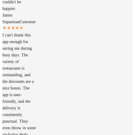
couldn't be
happier.
James
Suparman
Customer
I can't thank this
app enough for
saving me during
busy days. The
variety of
restaurants is
outstanding, and
the discounts are a
nice bonus. The
app is user-
friendly, and the
delivery is
consistently
punctual. They
even throw in some
exclusive deals