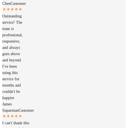
Chen
Customer
Outstanding
service! The
team is
professional,
responsive,
and always
goes above
and beyond.
I've been
using this
service for
months and
couldn't be
happier.
James
Suparman
Customer
I can't thank this