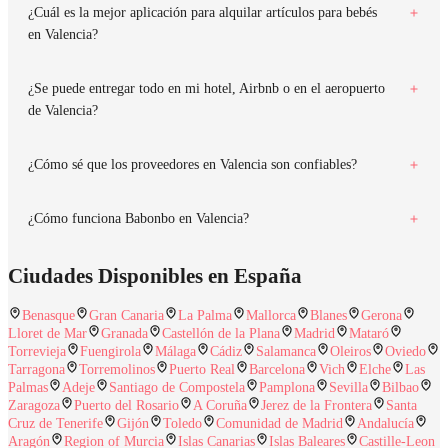
¿Cuál es la mejor aplicación para alquilar artículos para bebés
en Valencia?
¿Se puede entregar todo en mi hotel, Airbnb o en el aeropuerto
de Valencia?
¿Cómo sé que los proveedores en Valencia son confiables?
¿Cómo funciona Babonbo en Valencia?
Ciudades Disponibles en España
Benasque
Gran Canaria
La Palma
Mallorca
Blanes
Gerona
Lloret de Mar
Granada
Castellón de la Plana
Madrid
Mataró
Torrevieja
Fuengirola
Málaga
Cádiz
Salamanca
Oleiros
Oviedo
Tarragona
Torremolinos
Puerto Real
Barcelona
Vich
Elche
Las
Palmas
Adeje
Santiago de Compostela
Pamplona
Sevilla
Bilbao
Zaragoza
Puerto del Rosario
A Coruña
Jerez de la Frontera
Santa
Cruz de Tenerife
Gijón
Toledo
Comunidad de Madrid
Andalucía
Aragón
Region of Murcia
Islas Canarias
Islas Baleares
Castille-Leon