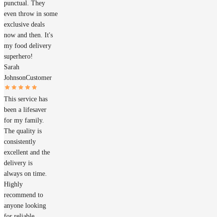
punctual. They
even throw in some
exclusive deals
now and then. It's
my food delivery
superhero!
Sarah
Johnson
Customer
This service has
been a lifesaver
for my family.
The quality is
consistently
excellent and the
delivery is
always on time.
Highly
recommend to
anyone looking
for reliable