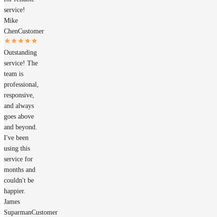
service!
Mike
Chen
Customer
Outstanding
service! The
team is
professional,
responsive,
and always
goes above
and beyond.
I've been
using this
service for
months and
couldn't be
happier.
James
Suparman
Customer