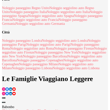
Noleggio passeggino Regno Unito
Noleggio seggiolino auto Regno
Unito
Noleggio passeggino Italia
Noleggio seggiolino auto Italia
Noleggio
passeggino Spagna
Noleggio seggiolino auto Spagna
Noleggio passeggino
Francia
Noleggio seggiolino auto Francia
Noleggio passeggino
Germania
Noleggio seggiolino auto Germania
Città
Noleggio passeggino Londra
Noleggio seggiolino auto Londra
Noleggio
passeggino Parigi
Noleggio seggiolino auto Parigi
Noleggio passeggino
Roma
Noleggio seggiolino auto Roma
Noleggio passeggino Firenze
Noleggio
seggiolino auto Firenze
Noleggio passeggino New York
Noleggio seggiolino
auto New York
Noleggio passeggino Barcellona
Noleggio seggiolino auto
Barcellona
Noleggio passeggino Copenaghen
Noleggio seggiolino auto
Copenaghen
Noleggio passeggino Milano
Noleggio seggiolino auto
Milano
Noleggio passeggino Lisbona
Noleggio seggiolino auto Lisbona
Le Famiglie Viaggiano Leggere
Babonbo