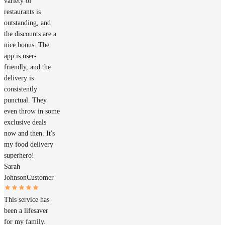
variety of
restaurants is
outstanding, and
the discounts are a
nice bonus. The
app is user-
friendly, and the
delivery is
consistently
punctual. They
even throw in some
exclusive deals
now and then. It's
my food delivery
superhero!
Sarah
Johnson
Customer
This service has
been a lifesaver
for my family.