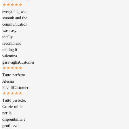
everything went
smooth and the
communication
was easy. i
totally
recommend
renting it!
valentina
garavaglia
Customer
Tutto perfetto
Alessia
Favilli
Customer
Tutto perfetto.
Grazie mille
per la
disponibilità e
gentilezza.