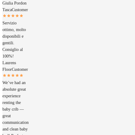
Giulia Pordon
Tasca
Customer
Servizio
ottimo, molto
disponibili e
gentili.
Consiglio al
100%!
Laurens
Floor
Customer
We’ve had an
absolute great
experience
renting the
baby crib —
great
communication
and clean baby