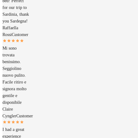
bed! Perfect
for our trip to
Sardinia, thank
you Sardegna!
Raffaella
Rossi
Customer
Mi sono
trovata
benissimo.
Seggiolino
nuovo pulito.
Facile ritiro e
signora molto
gentile e
disponibile
Claire
Cyngler
Customer
I had a great
experience