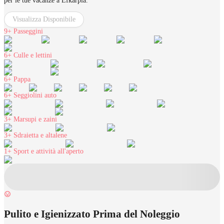
per le tue vacanze a Efkarpía.
Visualizza Disponibile
9+
Passeggini
6+
Culle e lettini
6+
Pappa
6+
Seggiolini auto
3+
Marsupi e zaini
3+
Sdraietta e altalene
1+
Sport e attività all'aperto
Pulito e Igienizzato Prima del Noleggio