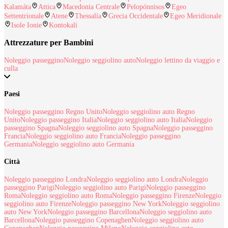
Kalamáta
Attica
Macedonia Centrale
Pelopónnisos
Egeo
Settentrionale
Atene
Thessalía
Grecia Occidentale
Egeo Meridionale
Isole Ionie
Kontokali
Attrezzature per Bambini
Noleggio passeggino
Noleggio seggiolino auto
Noleggio lettino da viaggio e
culla
Paesi
Noleggio passeggino Regno Unito
Noleggio seggiolino auto Regno
Unito
Noleggio passeggino Italia
Noleggio seggiolino auto Italia
Noleggio
passeggino Spagna
Noleggio seggiolino auto Spagna
Noleggio passeggino
Francia
Noleggio seggiolino auto Francia
Noleggio passeggino
Germania
Noleggio seggiolino auto Germania
Città
Noleggio passeggino Londra
Noleggio seggiolino auto Londra
Noleggio
passeggino Parigi
Noleggio seggiolino auto Parigi
Noleggio passeggino
Roma
Noleggio seggiolino auto Roma
Noleggio passeggino Firenze
Noleggio
seggiolino auto Firenze
Noleggio passeggino New York
Noleggio seggiolino
auto New York
Noleggio passeggino Barcellona
Noleggio seggiolino auto
Barcellona
Noleggio passeggino Copenaghen
Noleggio seggiolino auto