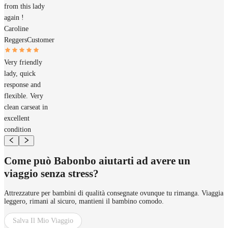
from this lady
again !
Caroline
Reggers
Customer
Very friendly
lady, quick
response and
flexible. Very
clean carseat in
excellent
condition
Come può Babonbo aiutarti ad avere un
viaggio senza stress?
Attrezzature per bambini di qualità consegnate ovunque tu rimanga. Viaggia
leggero, rimani al sicuro, mantieni il bambino comodo.
Salva Il Mio Viaggio