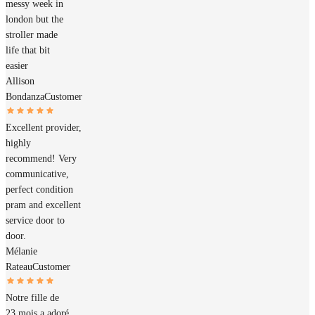
messy week in
london but the
stroller made
life that bit
easier
Allison
Bondanza
Customer
Excellent provider,
highly
recommend! Very
communicative,
perfect condition
pram and excellent
service door to
door.
Mélanie
Rateau
Customer
Notre fille de
23 mois a adoré