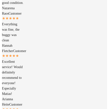
good condition.
Nazarena
Raos
Customer
Everything
was fine, the
buggy was
clean
Hannah
Fletcher
Customer
Excellent
service! Would
definitely
recommend to
everyone!
Especially
Matias!
Arianna
Heite
Customer