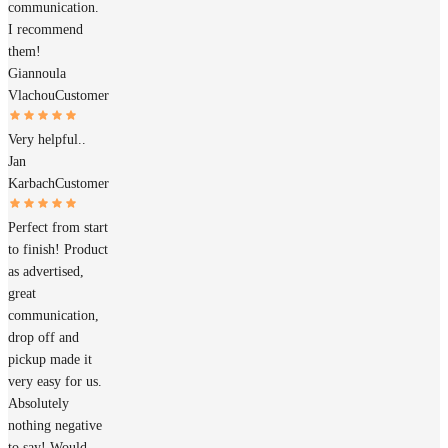
communication.
I recommend
them!
Giannoula
Vlachou
Customer
Very helpful..
Jan
Karbach
Customer
Perfect from start
to finish! Product
as advertised,
great
communication,
drop off and
pickup made it
very easy for us.
Absolutely
nothing negative
to say! Would