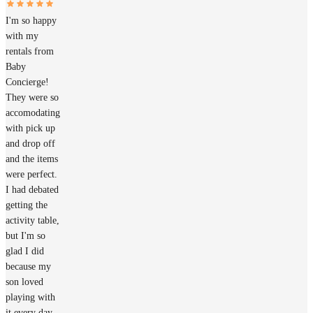
I'm so happy
with my
rentals from
Baby
Concierge!
They were so
accomodating
with pick up
and drop off
and the items
were perfect.
I had debated
getting the
activity table,
but I'm so
glad I did
because my
son loved
playing with
it every day.