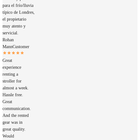
para el frío/lluvia
típico de Londres,
el propietario
muy atento y
servicial.
Rohan
Mann
Customer
Great
experience
renting a
stroller for
almost a week.
Hassle free.
Great
communication.
And the rented
gear was in
great quality.
Would