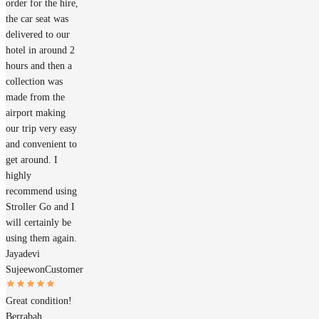
order for the hire,
the car seat was
delivered to our
hotel in around 2
hours and then a
collection was
made from the
airport making
our trip very easy
and convenient to
get around. I
highly
recommend using
Stroller Go and I
will certainly be
using them again.
Jayadevi
Sujeewon
Customer
Great condition!
Berrabah