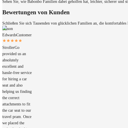
Sehen Sie, wie Babonbo Familien dabei geholfen hat, leichter, sicherer und str
Bewertungen von Kunden
Schließen Sie sich Tausenden von glücklichen Familien an, die komfortables
Mason
Edwards
Customer
StrollerGo
provided us an
absolutely
excellent and
hassle-free service
for hiring a car
seat and also
helping us finding
the correct
attachments to fit
the car seat to our
travel pram. Once
we placed the