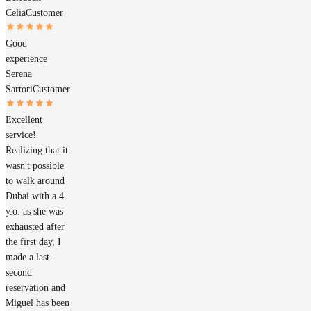
Celia
Customer
Good
experience
Serena
Sartori
Customer
Excellent
service!
Realizing that it
wasn't possible
to walk around
Dubai with a 4
y.o. as she was
exhausted after
the first day, I
made a last-
second
reservation and
Miguel has been