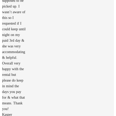
supposed to be
picked up. I
wasn’t aware of
this so I
requested if I
could keep until
night on my
paid 3rd day &
she was very
accommodating
& helpful.
Overall very
happy with the
rental but
please do keep
in mind the
days you pay
for & what that
means. Thank
you!
Kasper