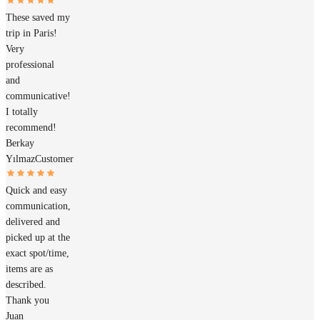
These saved my
trip in Paris!
Very
professional
and
communicative!
I totally
recommend!
Berkay
Yılmaz
Customer
Quick and easy
communication,
delivered and
picked up at the
exact spot/time,
items are as
described.
Thank you
Juan