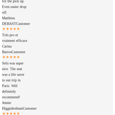
for the pick up.
Even easier drop
off.
Matthieu
DEBAST
Customer
Très pro et
vraiment efficace
Carina
Barros
Customer
Sefa was super
nice. The seat
was a life saver
to out trip in
Paris. Will
definitely
recommend!
Jennie
Higginbotham
Customer