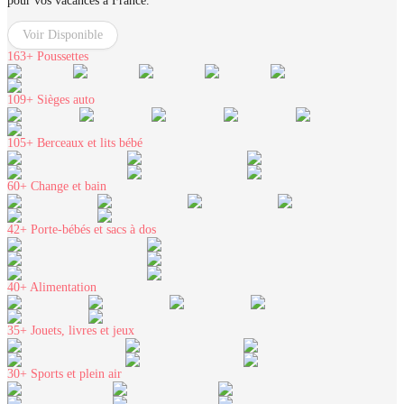
pour vos vacances à France.
Voir Disponible
163+
Poussettes
109+
Sièges auto
105+
Berceaux et lits bébé
60+
Change et bain
42+
Porte-bébés et sacs à dos
40+
Alimentation
35+
Jouets, livres et jeux
30+
Sports et plein air