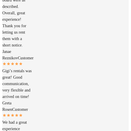
board were as
described.
Overall, great
experience!
Thank you for
letting us rent
them with a
short notice.
Janae
Reznikov
Customer
Gigi’s rentals was
great! Good
communication,
very flexible and
arrived on time!
Greta
Rosen
Customer
We had a great
experience