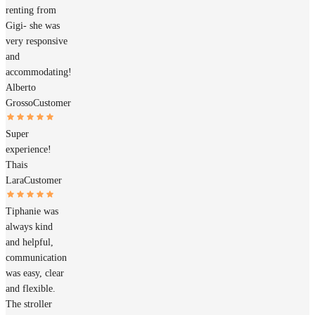
renting from
Gigi- she was
very responsive
and
accommodating!
Alberto
Grosso
Customer
Super
experience!
Thais
Lara
Customer
Tiphanie was
always kind
and helpful,
communication
was easy, clear
and flexible.
The stroller