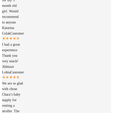
for my 5
month old
girl. Would
recommend
to anyone
Katarina
Colak
Customer
I had a great
experience.
Thank you
very much!
Abhinav
Lohia
Customer
We are so glad
with chose
Chara’s baby
supply for
renting a
stroller. The