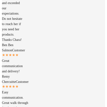
and exceeded
our
expectations.
Do not hesitate
to reach her if
you need her
products.
Thanks Chara!
Ben Ben
Salmon
Customer
Great
communication
and delivery!
Remy
Chercuitte
Customer
Easy
communication.
Great walk through