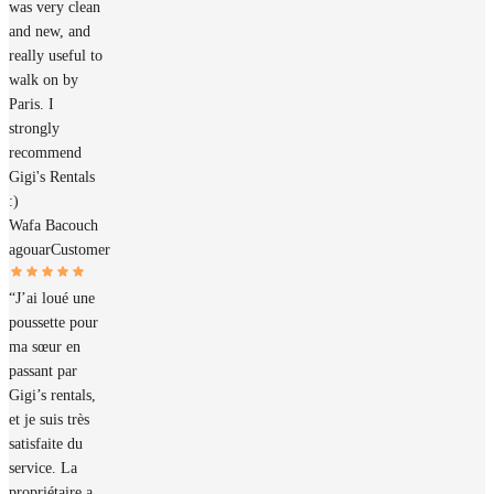
was very clean
and new, and
really useful to
walk on by
Paris. I
strongly
recommend
Gigi's Rentals
:)
Wafa Bacouch
agouar
Customer
“J’ai loué une
poussette pour
ma sœur en
passant par
Gigi’s rentals,
et je suis très
satisfaite du
service. La
propriétaire a