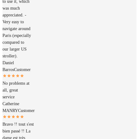
to use it, which
was much
appreciated. -
Very easy to
navigate around
Paris (especially
compared to
our larger US
stroller).
Daniel
Barros
Customer
No problems at
all, great
service
Catherine
MANRY
Customer
Bravo !! tout s'est
bien passé !! La
dame est très