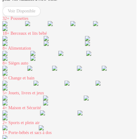
Voir Disponible
32+
Poussettes
18+
Berceaux et lits bébé
8+
Alimentation
8+
Sièges auto
5+
Change et bain
5+
Jouets, livres et jeux
4+
Maison et Sécurité
2+
Sports et plein air
1+
Porte-bébés et sacs à dos