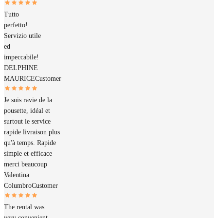
Tutto
perfetto!
Servizio utile
ed
impeccabile!
DELPHINE
MAURICE
Customer
Je suis ravie de la
pousette, idéal et
surtout le service
rapide livraison plus
qu'à temps. Rapide
simple et efficace
merci beaucoup
Valentina
Columbro
Customer
The rental was
very convenient,