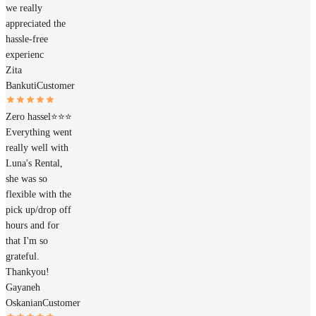
we really
appreciated the
hassle-free
experienc
Zita
Bankuti
Customer
Zero hassel⭐️⭐️⭐️
Everything went
really well with
Luna's Rental,
she was so
flexible with the
pick up/drop off
hours and for
that I'm so
grateful.
Thankyou!
Gayaneh
Oskanian
Customer