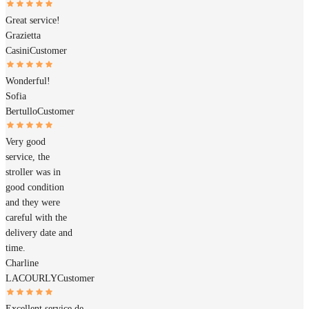
Great service!
Grazietta
Casini
Customer
Wonderful!
Sofia
Bertullo
Customer
Very good
service, the
stroller was in
good condition
and they were
careful with the
delivery date and
time.
Charline
LACOURLY
Customer
Excellent service de