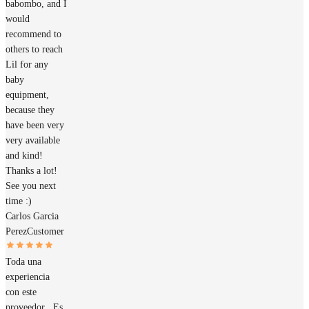
babombo, and I
would
recommend to
others to reach
Lil for any
baby
equipment,
because they
have been very
very available
and kind!
Thanks a lot!
See you next
time :)
Carlos Garcia
Perez
Customer
Toda una
experiencia
con este
proveedor . Es