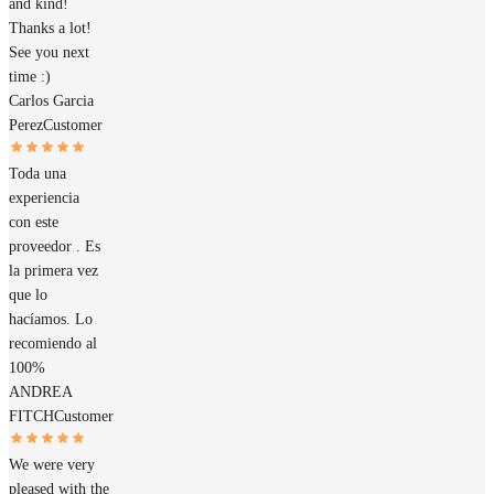
and kind!
Thanks a lot!
See you next
time :)
Carlos Garcia
Perez
Customer
Toda una
experiencia
con este
proveedor . Es
la primera vez
que lo
hacíamos. Lo
recomiendo al
100%
ANDREA
FITCH
Customer
We were very
pleased with the