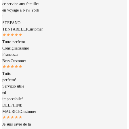
ce service aux familles
en voyage à New York
!
STEFANO
TENTARELLI
Customer
Tutto perfetto.
Consigliatissimo
Francesca
Bessi
Customer
Tutto
perfetto!
Servizio utile
ed
impeccabile!
DELPHINE
MAURICE
Customer
Je suis ravie de la