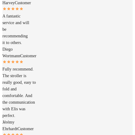
Harvey
Customer
A fantastic
service and will
be
recommending
it to others.
Diego
Wortmann
Customer
Fully recommend.
The stroller is
really good, easy to
fold and
comfortable. And
the communication
with Elis was
perfect.
Jérémy
Ehrhardt
Customer