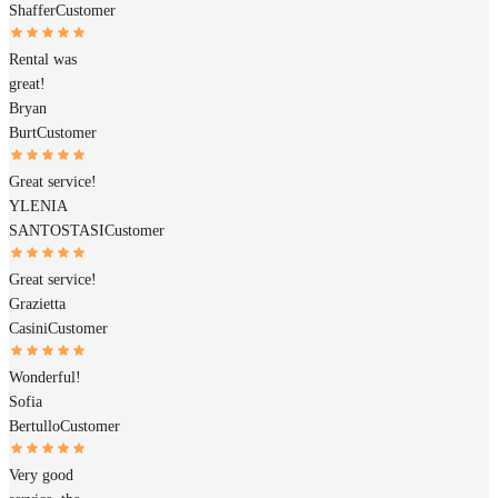
Shaffer
Customer
Rental was
great!
Bryan
Burt
Customer
Great service!
YLENIA
SANTOSTASI
Customer
Great service!
Grazietta
Casini
Customer
Wonderful!
Sofia
Bertullo
Customer
Very good