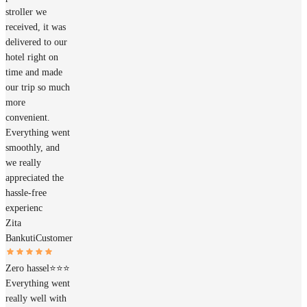
stroller we
received, it was
delivered to our
hotel right on
time and made
our trip so much
more
convenient.
Everything went
smoothly, and
we really
appreciated the
hassle-free
experienc
Zita
Bankuti
Customer
Zero hassel⭐️⭐️⭐️
Everything went
really well with