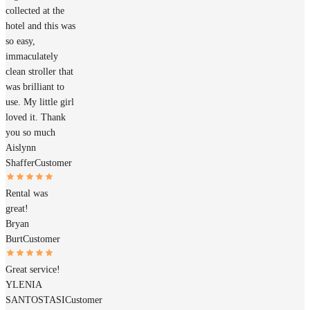
collected at the
hotel and this was
so easy,
immaculately
clean stroller that
was brilliant to
use. My little girl
loved it. Thank
you so much
Aislynn
Shaffer
Customer
Rental was
great!
Bryan
Burt
Customer
Great service!
YLENIA
SANTOSTASI
Customer