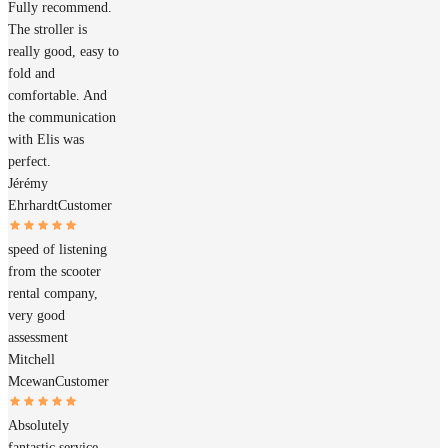
Fully recommend.
The stroller is
really good, easy to
fold and
comfortable. And
the communication
with Elis was
perfect.
Jérémy
Ehrhardt
Customer
speed of listening
from the scooter
rental company,
very good
assessment
Mitchell
Mcewan
Customer
Absolutely
fantastic service.