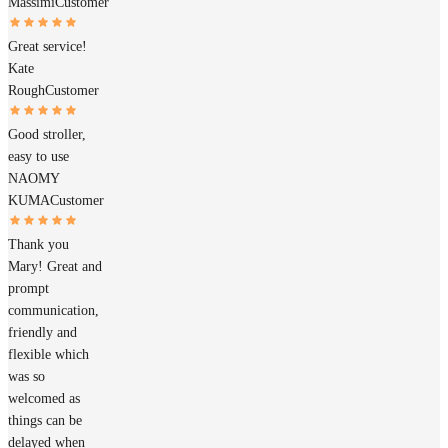
Massimi
Customer
Great service!
Kate
Rough
Customer
Good stroller,
easy to use
NAOMY
KUMA
Customer
Thank you
Mary! Great and
prompt
communication,
friendly and
flexible which
was so
welcomed as
things can be
delayed when