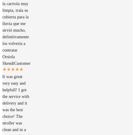
la carriola muy
limpia, traía su
cubierta para la
lluvia que me
sirvió mucho,
definitivamente
los volvería a
contratar
Orsiola
Skendi
Customer
It was great
very easy and
helpfull! I got
the service with
delivery and it
was the best
choice! The
stroller was
clean and in a