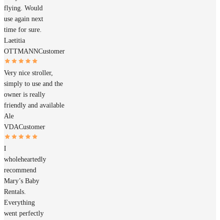
flying. Would
use again next
time for sure.
Laetitia
OTTMANN
Customer
Very nice stroller,
simply to use and the
owner is really
friendly and available
Ale
VDA
Customer
I
wholeheartedly
recommend
Mary’s Baby
Rentals.
Everything
went perfectly