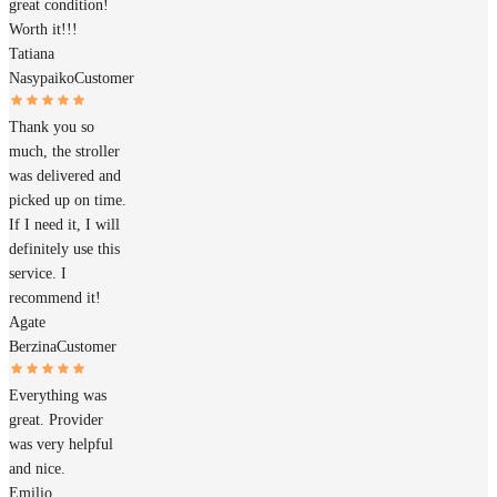
great condition!
Worth it!!!
Tatiana
Nasypaiko
Customer
Thank you so
much, the stroller
was delivered and
picked up on time.
If I need it, I will
definitely use this
service. I
recommend it!
Agate
Berzina
Customer
Everything was
great. Provider
was very helpful
and nice.
Emilio