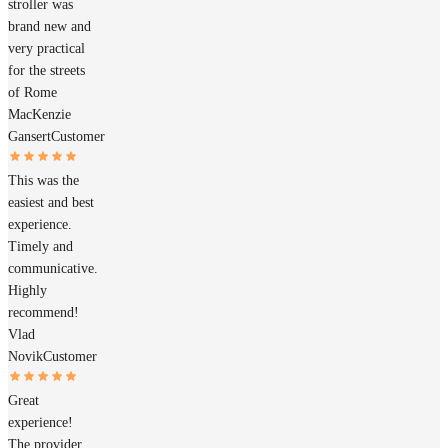
stroller was
brand new and
very practical
for the streets
of Rome
MacKenzie
Gansert
Customer
This was the
easiest and best
experience.
Timely and
communicative.
Highly
recommend!
Vlad
Novik
Customer
Great
experience!
The provider