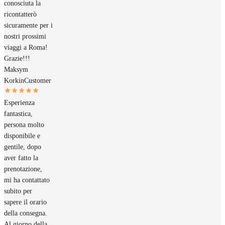
conosciuta la
ricontatterò
sicuramente per i
nostri prossimi
viaggi a Roma!
Grazie!!!
Maksym
Korkin
Customer
Esperienza
fantastica,
persona molto
disponibile e
gentile, dopo
aver fatto la
prenotazione,
mi ha contattato
subito per
sapere il orario
della consegna.
Al giorno della