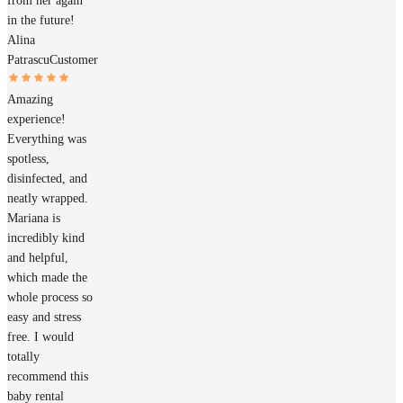
from her again
in the future!
Alina
Patrascu
Customer
Amazing
experience!
Everything was
spotless,
disinfected, and
neatly wrapped.
Mariana is
incredibly kind
and helpful,
which made the
whole process so
easy and stress
free. I would
totally
recommend this
baby rental