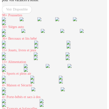
pour vos vacances à Rome.
Voir Disponible
98+
Poussettes
50+
Sièges auto
36+
Berceaux et lits bébé
15+
Jouets, livres et jeux
13+
Alimentation
7+
Sports et plein air
4+
Maison et Sécurité
4+
Porte-bébés et sacs à dos
2+
Transats et balancelles