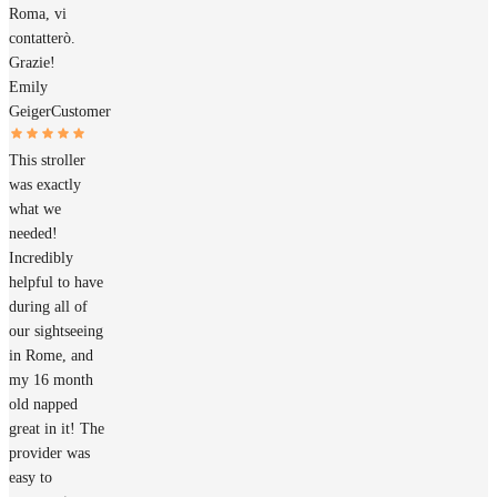
Roma, vi
contatterò.
Grazie!
Emily
Geiger
Customer
This stroller
was exactly
what we
needed!
Incredibly
helpful to have
during all of
our sightseeing
in Rome, and
my 16 month
old napped
great in it! The
provider was
easy to