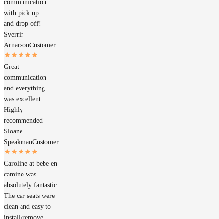
communication
with pick up
and drop off!
Sverrir
Arnarson
Customer
Great
communication
and everything
was excellent.
Highly
recommended
Sloane
Speakman
Customer
Caroline at bebe en
camino was
absolutely fantastic.
The car seats were
clean and easy to
install/remove