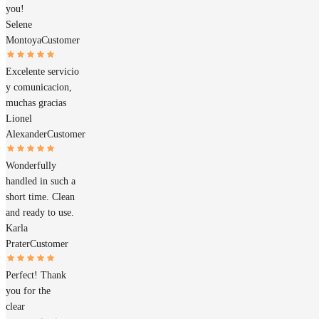
you!
Selene
Montoya
Customer
Excelente servicio
y comunicacion,
muchas gracias
Lionel
Alexander
Customer
Wonderfully
handled in such a
short time. Clean
and ready to use.
Karla
Prater
Customer
Perfect! Thank
you for the
clear