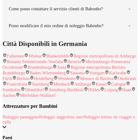
Come posso contattare il servizio clienti di Babonbo?
Posso modificare il mio ordine di noleggio Babonbo?
Città Disponibili in Germania
Falkensee
Wismar
Blankenfelde
Regione metropolitana di Amburgo
Renania Settentrionale-Vestfalia
Baveria
Meclemburgo-Pomerania
Occidentale
Brandenburgo
Assia
Regione metropolitana Berlino-
Brandeburgo
Baden-Württemberg
Sassonia
Stuttgart
Karlsruhe
Fürth
Berlino
Heidelberg
Weinheim
Monaco di Baviera
Ottobrunn
Francoforte
Starnberg
Miesbach
Amburgo
Kassel
Cologne
Sonthofen
Düsseldorf
Annaberg-Buchholz
Hilden
Leipzig
Haan
Aachen
Mörfelden-Walldorf
Attrezzature per Bambini
Noleggio passeggino
Noleggio seggiolino auto
Noleggio lettino da viaggio e
culla
Paesi