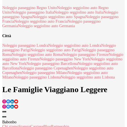
Noleggio passeggino Regno Unito
Noleggio seggiolino auto Regno
Unito
Noleggio passeggino Italia
Noleggio seggiolino auto Italia
Noleggio
passeggino Spagna
Noleggio seggiolino auto Spagna
Noleggio passeggino
Francia
Noleggio seggiolino auto Francia
Noleggio passeggino
Germania
Noleggio seggiolino auto Germania
Città
Noleggio passeggino Londra
Noleggio seggiolino auto Londra
Noleggio
passeggino Parigi
Noleggio seggiolino auto Parigi
Noleggio passeggino
Roma
Noleggio seggiolino auto Roma
Noleggio passeggino Firenze
Noleggio
seggiolino auto Firenze
Noleggio passeggino New York
Noleggio seggiolino
auto New York
Noleggio passeggino Barcellona
Noleggio seggiolino auto
Barcellona
Noleggio passeggino Copenaghen
Noleggio seggiolino auto
Copenaghen
Noleggio passeggino Milano
Noleggio seggiolino auto
Milano
Noleggio passeggino Lisbona
Noleggio seggiolino auto Lisbona
Le Famiglie Viaggiano Leggere
Babonbo
Chi siamo
Stampa
Carriere
Blog
Partnership