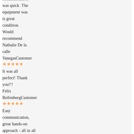
was quick. The
equipment was
is great
condition.
Would
recommend
Nathalie De la
calle
Vanegas
Customer
It was all
perfect! Thank
you!!!
Felix
Reifenberg
Customer
Easy
communication,
great hands-on
approach - all in all