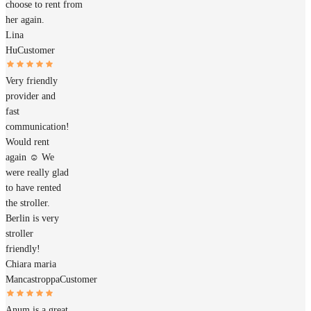
choose to rent from
her again.
Lina
Hu
Customer
Very friendly
provider and
fast
communication!
Would rent
again ☺️ We
were really glad
to have rented
the stroller.
Berlin is very
stroller
friendly!
Chiara maria
Mancastroppa
Customer
Anum is a great