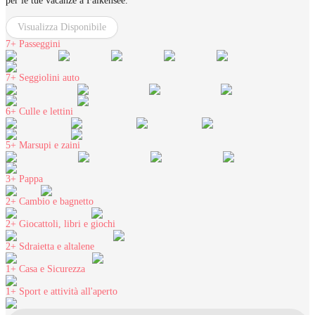
per le tue vacanze a Falkensee.
Visualizza Disponibile
7+
Passeggini
7+
Seggiolini auto
6+
Culle e lettini
5+
Marsupi e zaini
3+
Pappa
2+
Cambio e bagnetto
2+
Giocattoli, libri e giochi
2+
Sdraietta e altalene
1+
Casa e Sicurezza
1+
Sport e attività all'aperto