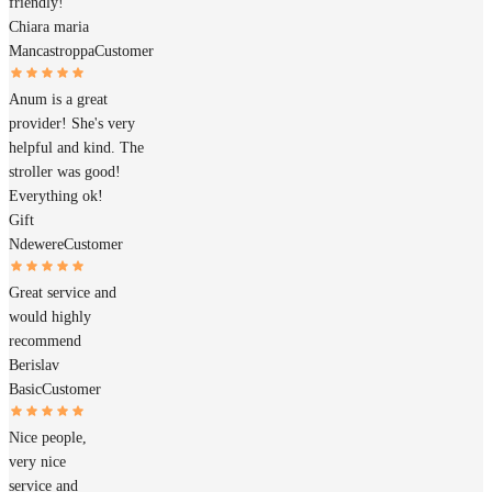
friendly!
Chiara maria
Mancastroppa
Customer
Anum is a great
provider! She's very
helpful and kind. The
stroller was good!
Everything ok!
Gift
Ndewere
Customer
Great service and
would highly
recommend
Berislav
Basic
Customer
Nice people,
very nice
service and