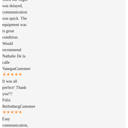
was delayed,
communication
was quick. The
equipment was
is great
condition.
Would
recommend
Nathalie De la
calle
Vanegas
Customer
It was all
perfect! Thank
you!!!
Felix
Reifenberg
Customer
Easy
communication,