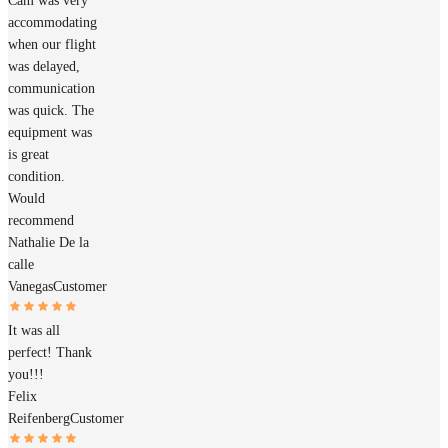
Cam was very
accommodating
when our flight
was delayed,
communication
was quick. The
equipment was
is great
condition.
Would
recommend
Nathalie De la
calle
Vanegas
Customer
It was all
perfect! Thank
you!!!
Felix
Reifenberg
Customer