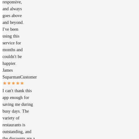
responsive,
and always
goes above
and beyond.
I've been
using this
service for
months and
couldn't be
happier.
James
Suparman
Customer
I can't thank this
app enough for
saving me during
busy days. The
variety of
restaurants is
outstanding, and
the discounts are a