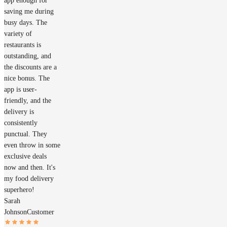
app enough for
saving me during
busy days. The
variety of
restaurants is
outstanding, and
the discounts are a
nice bonus. The
app is user-
friendly, and the
delivery is
consistently
punctual. They
even throw in some
exclusive deals
now and then. It's
my food delivery
superhero!
Sarah
Johnson
Customer