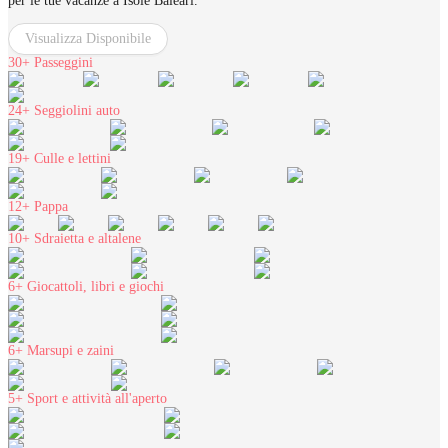
per le tue vacanze a Isole Baleari.
Visualizza Disponibile
30+
Passeggini
24+
Seggiolini auto
19+
Culle e lettini
12+
Pappa
10+
Sdraietta e altalene
6+
Giocattoli, libri e giochi
6+
Marsupi e zaini
5+
Sport e attività all'aperto