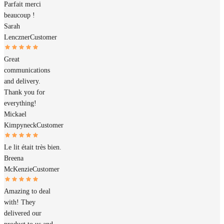
Parfait merci
beaucoup !
Sarah
Lenczner
Customer
Great
communications
and delivery.
Thank you for
everything!
Mickael
Kimpyneck
Customer
Le lit était très bien.
Breena
McKenzie
Customer
Amazing to deal
with! They
delivered our