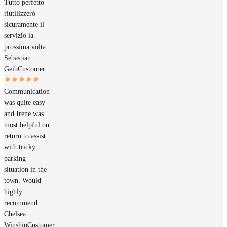
Tutto perfetto
riutilizzerò
sicuramente il
servizio la
prossima volta
Sebastian
Geib
Customer
Communication
was quite easy
and Irene was
most helpful on
return to assist
with tricky
parking
situation in the
town. Would
highly
recommend.
Chelsea
Winship
Customer