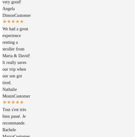
very good!
Angela
Dimon
Customer
We had a great
experience
renting a
stroller from
Marta & David!
It really saves
our trip when
our son got
tired.
Nathalie
Monin
Customer
Tout s'est très
bien passé. Je
recommande.
Rachele
Mazza
Customer