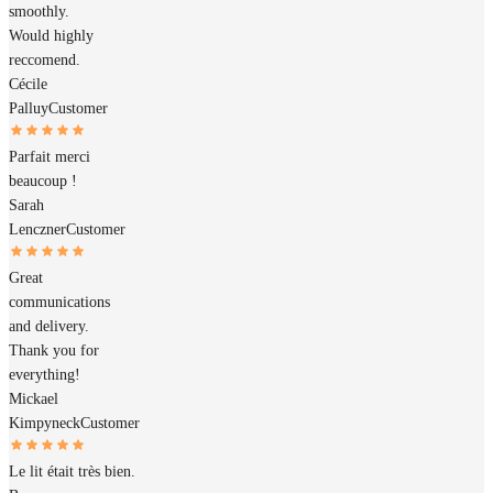
smoothly.
Would highly
reccomend.
Cécile
Palluy
Customer
Parfait merci
beaucoup !
Sarah
Lenczner
Customer
Great
communications
and delivery.
Thank you for
everything!
Mickael
Kimpyneck
Customer
Le lit était très bien.