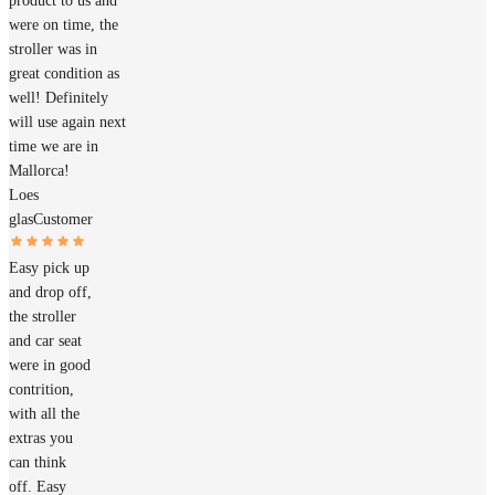
product to us and
were on time, the
stroller was in
great condition as
well! Definitely
will use again next
time we are in
Mallorca!
Loes
glas
Customer
Easy pick up
and drop off,
the stroller
and car seat
were in good
contrition,
with all the
extras you
can think
off. Easy