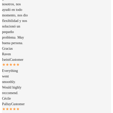
nosotros, nos
ayudó en todo
momento, nos dio
flexibilidad y nos
solucionó un
pequeño
problema. Muy
buena persona.
Gracias
Raven
Iseini
Customer
Everything
went
smoothly.
Would highly
reccomend.
Cécile
Palluy
Customer