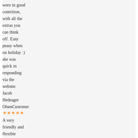
were in good
contrition,
with all the
extras you
can think
off. Easy
peasy when
on holiday :)
she was
quick in
responding
via the
website.
Jacob
Hedeager
Olsen
Customer
A very
friendly and
flexible