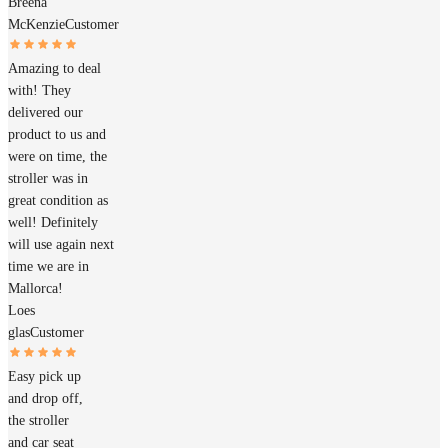
Breena
McKenzie
Customer
Amazing to deal
with! They
delivered our
product to us and
were on time, the
stroller was in
great condition as
well! Definitely
will use again next
time we are in
Mallorca!
Loes
glas
Customer
Easy pick up
and drop off,
the stroller
and car seat