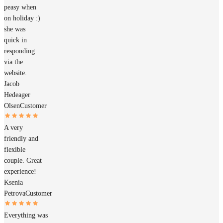
peasy when
on holiday :)
she was
quick in
responding
via the
website.
Jacob
Hedeager
Olsen
Customer
A very
friendly and
flexible
couple. Great
experience!
Ksenia
Petrova
Customer
Everything was