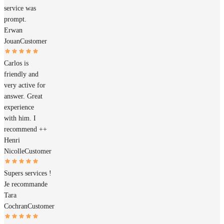
service was
prompt.
Erwan
Jouan
Customer
Carlos is
friendly and
very active for
answer. Great
experience
with him. I
recommend ++
Henri
Nicolle
Customer
Supers services !
Je recommande
Tara
Cochran
Customer