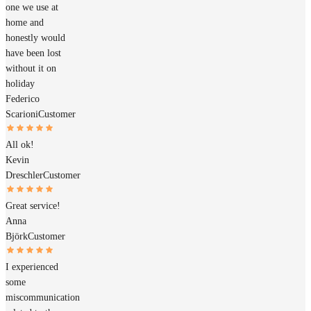
one we use at
home and
honestly would
have been lost
without it on
holiday
Federico
Scarioni
Customer
All ok!
Kevin
Dreschler
Customer
Great service!
Anna
Björk
Customer
I experienced
some
miscommunication