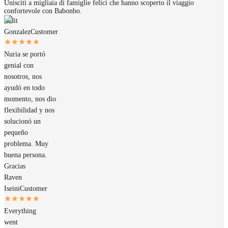
Unisciti a migliaia di famiglie felici che hanno scoperto il viaggio
confortevole con Babonbo.
Judit
Gonzalez
Customer
Nuria se portó
genial con
nosotros, nos
ayudó en todo
momento, nos dio
flexibilidad y nos
solucionó un
pequeño
problema. Muy
buena persona.
Gracias
Raven
Iseini
Customer
Everything
went