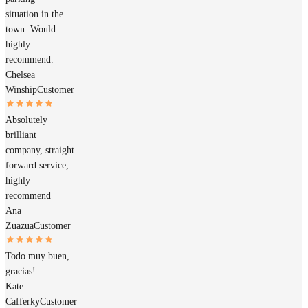
situation in the
town. Would
highly
recommend.
Chelsea
Winship
Customer
Absolutely
brilliant
company, straight
forward service,
highly
recommend
Ana
Zuazua
Customer
Todo muy buen,
gracias!
Kate
Cafferky
Customer