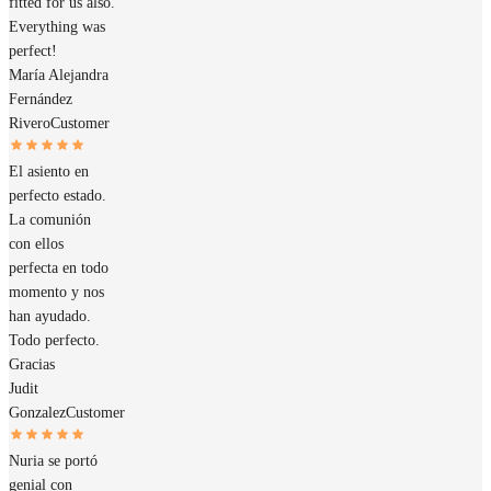
fitted for us also.
Everything was
perfect!
María Alejandra
Fernández
Rivero
Customer
El asiento en
perfecto estado.
La comunión
con ellos
perfecta en todo
momento y nos
han ayudado.
Todo perfecto.
Gracias
Judit
Gonzalez
Customer
Nuria se portó
genial con