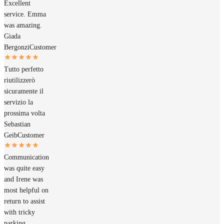
Excellent
service. Emma
was amazing.
Giada
Bergonzi
Customer
Tutto perfetto
riutilizzerò
sicuramente il
servizio la
prossima volta
Sebastian
Geib
Customer
Communication
was quite easy
and Irene was
most helpful on
return to assist
with tricky
parking