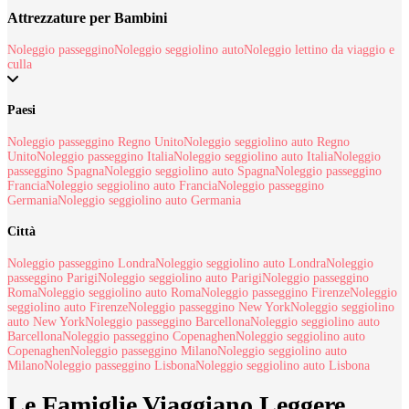
Attrezzature per Bambini
Noleggio passeggino
Noleggio seggiolino auto
Noleggio lettino da viaggio e
culla
Paesi
Noleggio passeggino Regno Unito
Noleggio seggiolino auto Regno
Unito
Noleggio passeggino Italia
Noleggio seggiolino auto Italia
Noleggio
passeggino Spagna
Noleggio seggiolino auto Spagna
Noleggio passeggino
Francia
Noleggio seggiolino auto Francia
Noleggio passeggino
Germania
Noleggio seggiolino auto Germania
Città
Noleggio passeggino Londra
Noleggio seggiolino auto Londra
Noleggio
passeggino Parigi
Noleggio seggiolino auto Parigi
Noleggio passeggino
Roma
Noleggio seggiolino auto Roma
Noleggio passeggino Firenze
Noleggio
seggiolino auto Firenze
Noleggio passeggino New York
Noleggio seggiolino
auto New York
Noleggio passeggino Barcellona
Noleggio seggiolino auto
Barcellona
Noleggio passeggino Copenaghen
Noleggio seggiolino auto
Copenaghen
Noleggio passeggino Milano
Noleggio seggiolino auto
Milano
Noleggio passeggino Lisbona
Noleggio seggiolino auto Lisbona
Le Famiglie Viaggiano Leggere