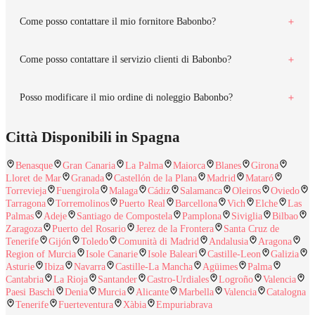
Come posso contattare il mio fornitore Babonbo?
Come posso contattare il servizio clienti di Babonbo?
Posso modificare il mio ordine di noleggio Babonbo?
Città Disponibili in Spagna
Benasque
Gran Canaria
La Palma
Maiorca
Blanes
Girona
Lloret de Mar
Granada
Castellón de la Plana
Madrid
Mataró
Torrevieja
Fuengirola
Malaga
Cádiz
Salamanca
Oleiros
Oviedo
Tarragona
Torremolinos
Puerto Real
Barcellona
Vich
Elche
Las
Palmas
Adeje
Santiago de Compostela
Pamplona
Siviglia
Bilbao
Zaragoza
Puerto del Rosario
Jerez de la Frontera
Santa Cruz de
Tenerife
Gijón
Toledo
Comunità di Madrid
Andalusia
Aragona
Region of Murcia
Isole Canarie
Isole Baleari
Castille-Leon
Galizia
Asturie
Ibiza
Navarra
Castille-La Mancha
Agüimes
Palma
Cantabria
La Rioja
Santander
Castro-Urdiales
Logroño
Valencia
Paesi Baschi
Denia
Murcia
Alicante
Marbella
Valencia
Catalogna
Tenerife
Fuerteventura
Xàbia
Empuriabrava