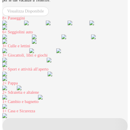
per le tue vacanze a Tenerife.
Visualizza Disponibile
8+
Passeggini
6+
Seggiolini auto
3+
Culle e lettini
3+
Giocattoli, libri e giochi
3+
Sport e attività all'aperto
2+
Pappa
2+
Sdraietta e altalene
1+
Cambio e bagnetto
1+
Casa e Sicurezza