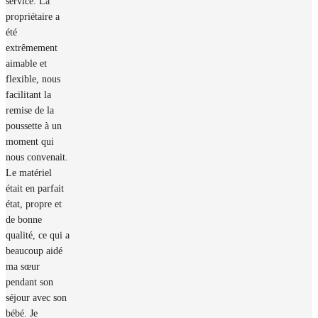
service. La
propriétaire a
été
extrêmement
aimable et
flexible, nous
facilitant la
remise de la
poussette à un
moment qui
nous convenait.
Le matériel
était en parfait
état, propre et
de bonne
qualité, ce qui a
beaucoup aidé
ma sœur
pendant son
séjour avec son
bébé. Je