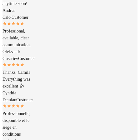
anytime soon!
Andrea
Calo'
Customer
Professional,
available, clear
communication.
Oleksandr
Gusariev
Customer
Thanks, Camila
Everything was
excellent 👍
Cynthia
Demian
Customer
Professionnelle,
disponible et le
siege en
conditions