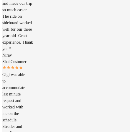
and made our trip
so much easier.
The ride on
sideboard worked
well for our three
year old. Great
experience. Thank
you!!
Nirav
Shah
Customer
Gigi was able
to
accommodate
last minute
request and
worked with
me on the
schedule.
Stroller and