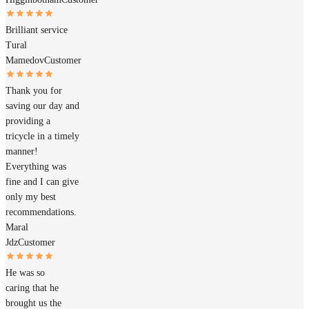
Brilliant service
Tural
Mamedov
Customer
Thank you for
saving our day and
providing a
tricycle in a timely
manner!
Everything was
fine and I can give
only my best
recommendations.
Maral
Jdz
Customer
He was so
caring that he
brought us the