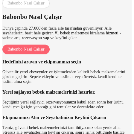
Babonbo Nasıl Çalışır
Babonbo Nasıl Çalışır
Dünya çapında 27.000'den fazla aile tarafından güveniliyor. Aile
seyahatlerini basit hale getiren #1 bebek malzemesi kiralama hizmeti -
sadece ara, rezervasyon yap ve keyfini çıkar.
Babonbo Nasıl Çalışır
Hedefinizi arayın ve ekipmanınızı seçin
Güvenilir yerel ebeveynler ve işletmelerden kaliteli bebek malzemelerini
gözden geçirin. Sepete ekleyin ve teslimat veya ücretsiz kendi kendine
teslim alma seçin.
Yerel sağlayıcı bebek malzemelerinizi hazırlar.
Seçtiğiniz yerel sağlayıcı rezervasyonunuzu kabul eder, sonra her ürünü
kendi çocuğu için yapacağı gibi temizler ve dezenfekte eder.
Ekipmanınızı Alın ve Seyahatinizin Keyfini Çıkarın
Temiz, güvenli bebek malzemelerinizi tam ihtiyacınız olan yerde alın.
Stressiz aile seyahatlerinin keyfini çıkarın, sonra işiniz bittiğinde basitçe