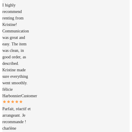
I highly
recommend
renting from
Kristine!
Communication
was great and
easy. The item
was clean, in
good order, as
described.
Kristine made
sure everything
went smoothly.
félicie
Harbonnier
Customer
Parfait, réactif et
arrangeant. Je
recommande !
charlène