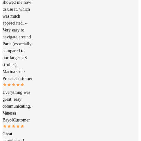
showed me how
to use it, which
was much
appreciated. -
Very easy to
navigate around
Paris (especially
compared to
our larger US
stroller).
Marina Cule
Pracaic
Customer
Everything was
great, easy
communicating.
Vanessa
Bayol
Customer
Great
experience !