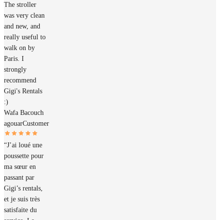
The stroller
was very clean
and new, and
really useful to
walk on by
Paris. I
strongly
recommend
Gigi's Rentals
:)
Wafa Bacouch
agouar
Customer
“J’ai loué une
poussette pour
ma sœur en
passant par
Gigi’s rentals,
et je suis très
satisfaite du