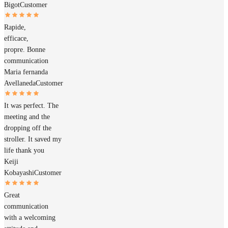
Bigot
Customer
Rapide,
efficace,
propre. Bonne
communication
Maria fernanda
Avellaneda
Customer
It was perfect. The
meeting and the
dropping off the
stroller. It saved my
life thank you
Keiji
Kobayashi
Customer
Great
communication
with a welcoming