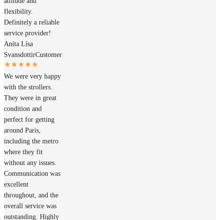
attitude and
flexibility.
Definitely a reliable
service provider!
Aníta Lísa
Svansdottir
Customer
We were very happy
with the strollers.
They were in great
condition and
perfect for getting
around Paris,
including the metro
where they fit
without any issues.
Communication was
excellent
throughout, and the
overall service was
outstanding. Highly