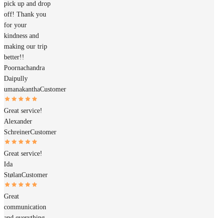
pick up and drop
off! Thank you
for your
kindness and
making our trip
better!!
Poornachandra
Daipully
umanakantha
Customer
Great service!
Alexander
Schreiner
Customer
Great service!
Ida
Stølan
Customer
Great
communication
and everything