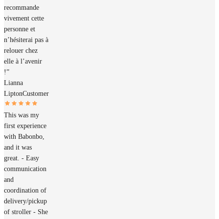
recommande
vivement cette
personne et
n’hésiterai pas à
relouer chez
elle à l’avenir
!”
Lianna
Lipton
Customer
This was my
first experience
with Babonbo,
and it was
great. - Easy
communication
and
coordination of
delivery/pickup
of stroller - She