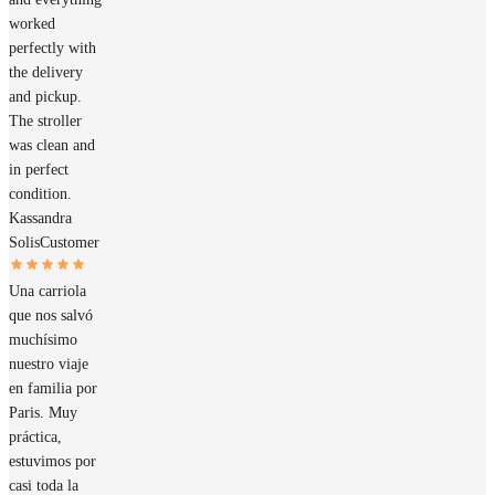
worked
perfectly with
the delivery
and pickup.
The stroller
was clean and
in perfect
condition.
Kassandra
Solis
Customer
Una carriola
que nos salvó
muchísimo
nuestro viaje
en familia por
Paris. Muy
práctica,
estuvimos por
casi toda la