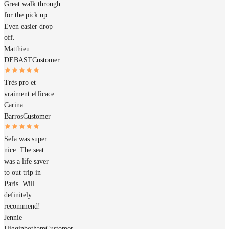
Great walk through
for the pick up.
Even easier drop
off.
Matthieu
DEBAST
Customer
Très pro et
vraiment efficace
Carina
Barros
Customer
Sefa was super
nice. The seat
was a life saver
to out trip in
Paris. Will
definitely
recommend!
Jennie
Higginbotham
Customer