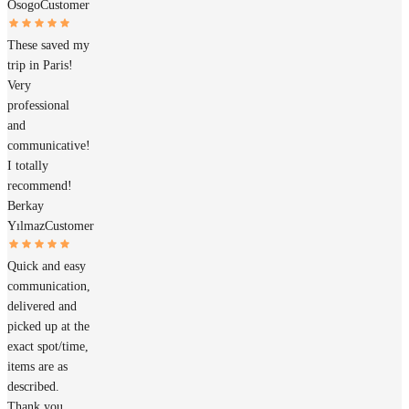
Osogo
Customer
These saved my
trip in Paris!
Very
professional
and
communicative!
I totally
recommend!
Berkay
Yılmaz
Customer
Quick and easy
communication,
delivered and
picked up at the
exact spot/time,
items are as
described.
Thank you