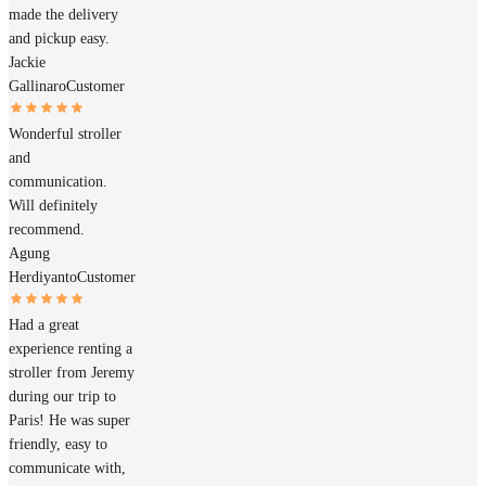
made the delivery
and pickup easy.
Jackie
Gallinaro
Customer
Wonderful stroller
and
communication.
Will definitely
recommend.
Agung
Herdiyanto
Customer
Had a great
experience renting a
stroller from Jeremy
during our trip to
Paris! He was super
friendly, easy to
communicate with,