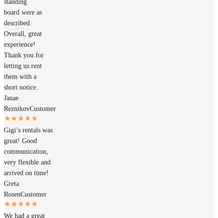
standing
board were as
described.
Overall, great
experience!
Thank you for
letting us rent
them with a
short notice.
Janae
Reznikov
Customer
Gigi’s rentals was
great! Good
communication,
very flexible and
arrived on time!
Greta
Rosen
Customer
We had a great