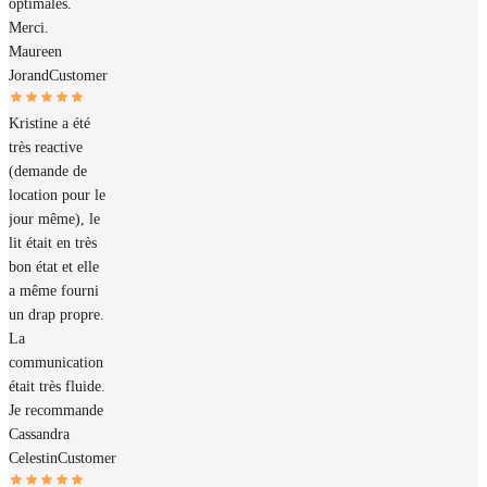
optimales.
Merci.
Maureen
Jorand
Customer
Kristine a été
très reactive
(demande de
location pour le
jour même), le
lit était en très
bon état et elle
a même fourni
un drap propre.
La
communication
était très fluide.
Je recommande
Cassandra
Celestin
Customer