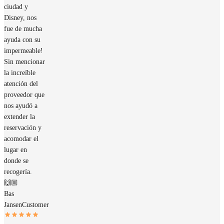
ciudad y
Disney, nos
fue de mucha
ayuda con su
impermeable!
Sin mencionar
la increíble
atención del
proveedor que
nos ayudó a
extender la
reservación y
acomodar el
lugar en
donde se
recogería.
🙌🏼
Bas
Jansen
Customer