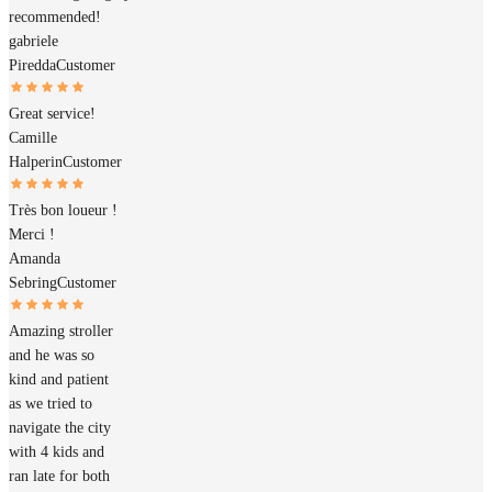
recommended!
gabriele
Piredda
Customer
Great service!
Camille
Halperin
Customer
Très bon loueur !
Merci !
Amanda
Sebring
Customer
Amazing stroller
and he was so
kind and patient
as we tried to
navigate the city
with 4 kids and
ran late for both