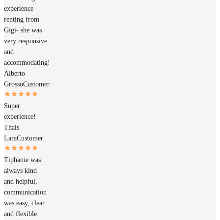
experience
renting from
Gigi- she was
very responsive
and
accommodating!
Alberto
Grosso
Customer
Super
experience!
Thais
Lara
Customer
Tiphanie was
always kind
and helpful,
communication
was easy, clear
and flexible.