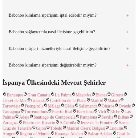
Babonbo kiralama siparişimi iptal edebilir miyim?
Babonbo sağlayıcımla nasıl iletişime geçebilirim?
Babonbo müşteri hizmetleriyle nasıl iletişime geçebilirim?
Babonbo kiralama siparişimi değiştirebilir miyim?
İspanya Ülkesindeki Mevcut Şehirler
Benasque
Gran Canaria
La Palma
Mayorka
Blanes
Girona
Lloret de Mar
Granada
Castellón de la Plana
Madrid
Mataró
Torrevieja
Fuengirola
Málaga
Cádiz
Salamanca
Oleiros
Oviedo
Tarragona
Torremolinos
Puerto Real
Barselona
Vich
Elche
Las
Palmas
Adeje
Santiago de Compostela
Pamplona
Sevilla
Bilbao
Zaragoza
Puerto del Rosario
A Coruña
Jerez de la Frontera
Santa
Cruz de Tenerife
Gijón
Toledo
Madrid Özerk Bölgesi
Endülüs
Aragon
Region of Murcia
Kanarya Adaları
Balear Adaları
Castille-