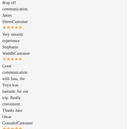
drop off
communication.
James
Shires
Customer
Very smooth
experience
Stephanie
Weddle
Customer
Great
communication
with Jana, the
Yoyo was
fantastic for our
trip. Really
convenient.
Thanks Jana
Oscar
Gonzalez
Customer