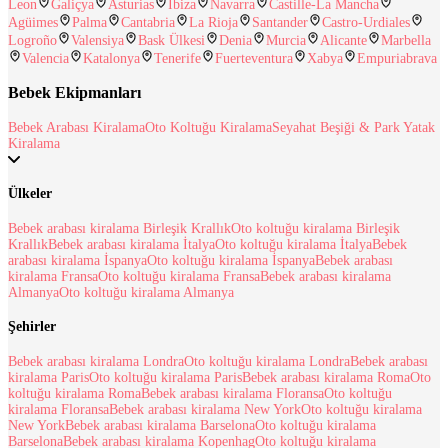
Leon
Galiçya
Asturias
Ibiza
Navarra
Castille-La Mancha
Agüimes
Palma
Cantabria
La Rioja
Santander
Castro-Urdiales
Logroño
Valensiya
Bask Ülkesi
Denia
Murcia
Alicante
Marbella
Valencia
Katalonya
Tenerife
Fuerteventura
Xabya
Empuriabrava
Bebek Ekipmanları
Bebek Arabası Kiralama
Oto Koltuğu Kiralama
Seyahat Beşiği & Park Yatak
Kiralama
Ülkeler
Bebek arabası kiralama Birleşik Krallık
Oto koltuğu kiralama Birleşik
Krallık
Bebek arabası kiralama İtalya
Oto koltuğu kiralama İtalya
Bebek
arabası kiralama İspanya
Oto koltuğu kiralama İspanya
Bebek arabası
kiralama Fransa
Oto koltuğu kiralama Fransa
Bebek arabası kiralama
Almanya
Oto koltuğu kiralama Almanya
Şehirler
Bebek arabası kiralama Londra
Oto koltuğu kiralama Londra
Bebek arabası
kiralama Paris
Oto koltuğu kiralama Paris
Bebek arabası kiralama Roma
Oto
koltuğu kiralama Roma
Bebek arabası kiralama Floransa
Oto koltuğu
kiralama Floransa
Bebek arabası kiralama New York
Oto koltuğu kiralama
New York
Bebek arabası kiralama Barselona
Oto koltuğu kiralama
Barselona
Bebek arabası kiralama Kopenhag
Oto koltuğu kiralama