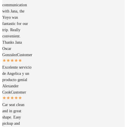
communication
with Jana, the
Yoyo was
fantastic for our
trip. Really
convenient.
Thanks Jana
Oscar
Gonzalez
Customer
Excelente servicio
de Angelica y un
producto genial
Alexander
Cook
Customer
Car seat clean
and in great
shape. Easy
pickup and