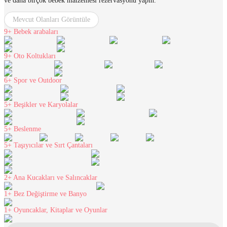
ve daha birçok bebek malzemesi rezervasyonu yapın.
Mevcut Olanları Görüntüle
9+
Bebek arabaları
9+
Oto Koltukları
6+
Spor ve Outdoor
5+
Beşikler ve Karyolalar
5+
Beslenme
5+
Taşıyıcılar ve Sırt Çantaları
2+
Ana Kucakları ve Salıncaklar
1+
Bez Değiştirme ve Banyo
1+
Oyuncaklar, Kitaplar ve Oyunlar