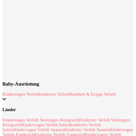
Kann ich meine Babonbo-Mietbestellung ändern?
Jetzt Baby-Ausrüstung suchen
Baby-Ausrüstung
Kinderwagen Verleih
Kindersitz Verleih
Reisebett & Krippe Verleih
Länder
Kinderwagen Verleih Vereinigtes Königreich
Kindersitz Verleih Vereinigtes
Königreich
Kinderwagen Verleih Italien
Kindersitz Verleih
Italien
Kinderwagen Verleih Spanien
Kindersitz Verleih Spanien
Kinderwagen
Verleih Frankreich
Kindersitz Verleih Frankreich
Kinderwagen Verleih