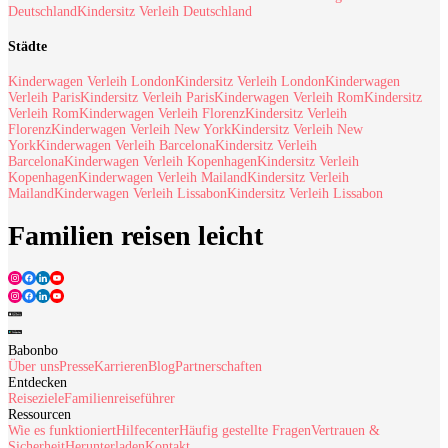
Deutschland
Kindersitz Verleih Deutschland
Städte
Kinderwagen Verleih London
Kindersitz Verleih London
Kinderwagen
Verleih Paris
Kindersitz Verleih Paris
Kinderwagen Verleih Rom
Kindersitz
Verleih Rom
Kinderwagen Verleih Florenz
Kindersitz Verleih
Florenz
Kinderwagen Verleih New York
Kindersitz Verleih New
York
Kinderwagen Verleih Barcelona
Kindersitz Verleih
Barcelona
Kinderwagen Verleih Kopenhagen
Kindersitz Verleih
Kopenhagen
Kinderwagen Verleih Mailand
Kindersitz Verleih
Mailand
Kinderwagen Verleih Lissabon
Kindersitz Verleih Lissabon
Familien reisen leicht
Babonbo
Über uns
Presse
Karrieren
Blog
Partnerschaften
Entdecken
Reiseziele
Familienreiseführer
Ressourcen
Wie es funktioniert
Hilfecenter
Häufig gestellte Fragen
Vertrauen &
Sicherheit
Herunterladen
Kontakt