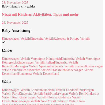
28. November 2025
Baby friendly city guides
Nizza mit Kindern: Aktivitäten, Tipps und mehr
28. November 2025
Baby-Ausrüstung
Kinderwagen Verleih
Kindersitz Verleih
Reisebett & Krippe Verleih
Länder
Kinderwagen Verleih Vereinigtes Königreich
Kindersitz Verleih Vereinigtes
Königreich
Kinderwagen Verleih Italien
Kindersitz Verleih
Italien
Kinderwagen Verleih Spanien
Kindersitz Verleih Spanien
Kinderwagen
Verleih Frankreich
Kindersitz Verleih Frankreich
Kinderwagen Verleih
Deutschland
Kindersitz Verleih Deutschland
Städte
Kinderwagen Verleih London
Kindersitz Verleih London
Kinderwagen
Verleih Paris
Kindersitz Verleih Paris
Kinderwagen Verleih Rom
Kindersitz
Verleih Rom
Kinderwagen Verleih Florenz
Kindersitz Verleih
Florenz
Kinderwagen Verleih New York
Kindersitz Verleih New
York
Kinderwagen Verleih Barcelona
Kindersitz Verleih