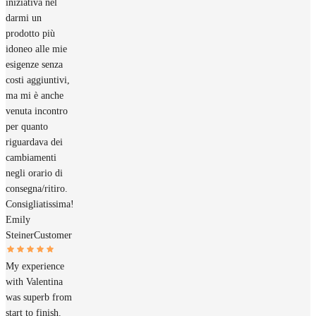
iniziativa nel
darmi un
prodotto più
idoneo alle mie
esigenze senza
costi aggiuntivi,
ma mi è anche
venuta incontro
per quanto
riguardava dei
cambiamenti
negli orario di
consegna/ritiro.
Consigliatissima!
Emily
Steiner
Customer
My experience
with Valentina
was superb from
start to finish.