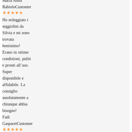
Maria Anna
Rabiolo
Customer
Ho noleggiato i
seggiolini da
Silvia e mi sono
trovata
benissimo!
Erano in ottime
condizioni, puliti
e pronti all’uso.
Super
disponibile e
affidabile. La
consiglio
assolutamente a
chiunque abbia
bisogno!
Fadi
Gasparet
Customer