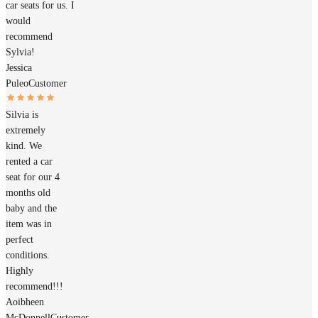
car seats for us. I
would
recommend
Sylvia!
Jessica
Puleo
Customer
Silvia is
extremely
kind. We
rented a car
seat for our 4
months old
baby and the
item was in
perfect
conditions.
Highly
recommend!!!
Aoibheen
McDonnell
Customer