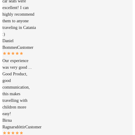
car seats were
excellent! I can
highly recommend
them to anyone
traveling in Catania
:)
Daniel
Bommes
Customer
Our experience
was very good ...
Good Product,
good
communication,
this makes
travelling with
children more
easy!
Birna
Ragnarsdóttir
Customer