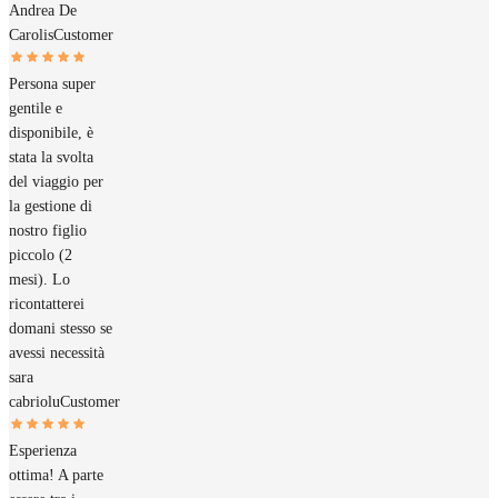
Andrea De
Carolis
Customer
Persona super
gentile e
disponibile, è
stata la svolta
del viaggio per
la gestione di
nostro figlio
piccolo (2
mesi). Lo
ricontatterei
domani stesso se
avessi necessità
sara
cabriolu
Customer
Esperienza
ottima! A parte