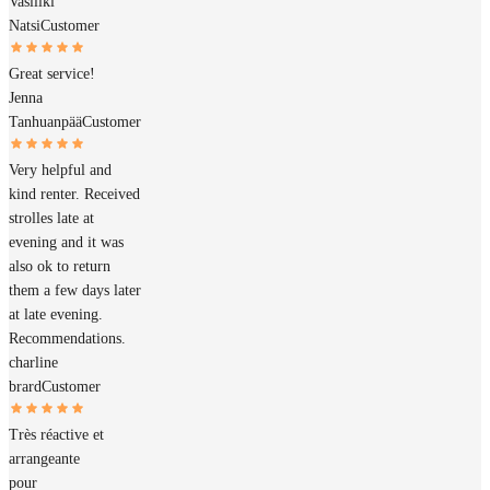
Vasiliki
Natsi
Customer
Great service!
Jenna
Tanhuanpää
Customer
Very helpful and
kind renter. Received
strolles late at
evening and it was
also ok to return
them a few days later
at late evening.
Recommendations.
charline
brard
Customer
Très réactive et
arrangeante
pour