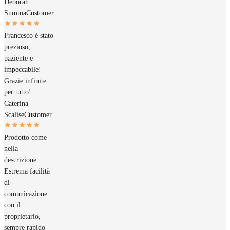
Deborah
Summa
Customer
Francesco è stato
prezioso,
paziente e
impeccabile!
Grazie infinite
per tutto!
Caterina
Scalise
Customer
Prodotto come
nella
descrizione.
Estrema facilità
di
comunicazione
con il
proprietario,
sempre rapido