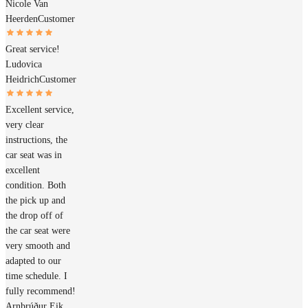
Nicole Van
Heerden
Customer
Great service!
Ludovica
Heidrich
Customer
Excellent service,
very clear
instructions, the
car seat was in
excellent
condition. Both
the pick up and
the drop off of
the car seat were
very smooth and
adapted to our
time schedule. I
fully recommend!
Arnþrúður Eik