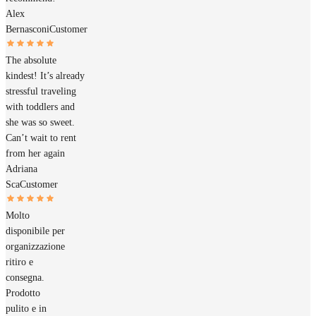
Alex
Bernasconi
Customer
The absolute
kindest! It’s already
stressful traveling
with toddlers and
she was so sweet.
Can’t wait to rent
from her again
Adriana
Sca
Customer
Molto
disponibile per
organizzazione
ritiro e
consegna.
Prodotto
pulito e in