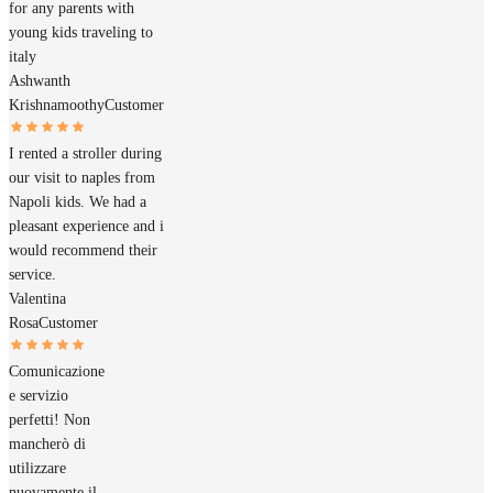
for any parents with
young kids traveling to
italy
Ashwanth
Krishnamoothy
Customer
I rented a stroller during
our visit to naples from
Napoli kids. We had a
pleasant experience and i
would recommend their
service.
Valentina
Rosa
Customer
Comunicazione
e servizio
perfetti! Non
mancherò di
utilizzare
nuovamente il