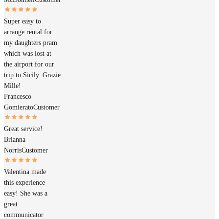
Super easy to
arrange rental for
my daughters pram
which was lost at
the airport for our
trip to Sicily. Grazie
Mille!
Francesco
Gomierato
Customer
Great service!
Brianna
Norris
Customer
Valentina made
this experience
easy! She was a
great
communicator