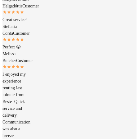
Helgadóttir
Customer
Great service!
Stefania
Corda
Customer
Perfect 🤩
Melissa
Butcher
Customer
I enjoyed my
experience
renting last
minute from
Beste. Quick
service and
delivery.
Communication
was also a
breeze.