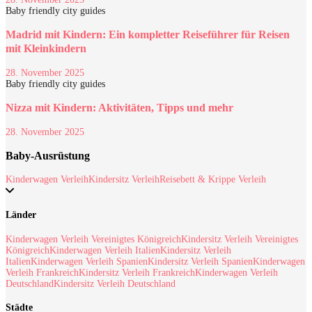
Baby friendly city guides
Madrid mit Kindern: Ein kompletter Reiseführer für Reisen
mit Kleinkindern
28. November 2025
Baby friendly city guides
Nizza mit Kindern: Aktivitäten, Tipps und mehr
28. November 2025
Baby-Ausrüstung
Kinderwagen Verleih
Kindersitz Verleih
Reisebett & Krippe Verleih
Länder
Kinderwagen Verleih Vereinigtes Königreich
Kindersitz Verleih Vereinigtes
Königreich
Kinderwagen Verleih Italien
Kindersitz Verleih
Italien
Kinderwagen Verleih Spanien
Kindersitz Verleih Spanien
Kinderwagen
Verleih Frankreich
Kindersitz Verleih Frankreich
Kinderwagen Verleih
Deutschland
Kindersitz Verleih Deutschland
Städte