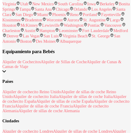
Virginia
Utah
New Mexico
South Carolina
Iowa
Berkeley
Bonita
Springs
Tampa
Santa Ana
Chicago
Orlando
Los Angeles
Santa
Clara
San Diego
Miami
Phoenix
Reno
Portland
Fayetteville
Kissimmee
Bradenton
Worcester
Aurora
St. Augustine
Largo
Houston
McKinney
Lewisville
Washington
Pontiac
Vancouver
Charleston
Austin
Hampton
Leominster
Fort Lauderdale
Medford
Denver
Las Vegas
San Luis
Virginia Beach
St. George
San
Antonio
Boston
Des Moines
Albuquerque
Equipamiento para Bebés
Alquiler de Cochecitos
Alquiler de Sillas de Coche
Alquiler de Cunas &
Camas de Viaje
Países
Alquiler de cochecito Reino Unido
Alquiler de sillas de coche Reino
Unido
Alquiler de cochecito Italia
Alquiler de sillas de coche Italia
Alquiler
de cochecito España
Alquiler de sillas de coche España
Alquiler de cochecito
Francia
Alquiler de sillas de coche Francia
Alquiler de cochecito
Alemania
Alquiler de sillas de coche Alemania
Ciudades
Alquiler de cochecito Londres
Alquiler de sillas de coche Londres
Alquiler