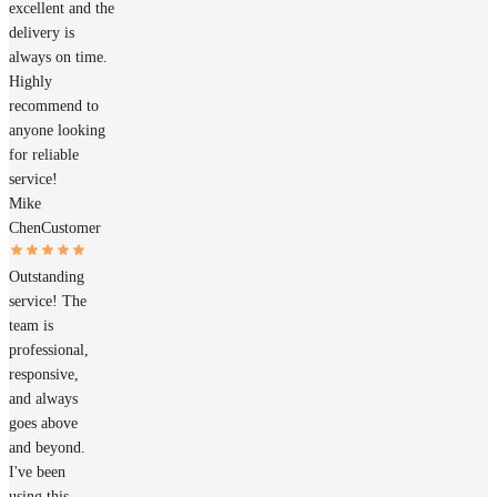
excellent and the
delivery is
always on time.
Highly
recommend to
anyone looking
for reliable
service!
Mike
Chen
Customer
Outstanding
service! The
team is
professional,
responsive,
and always
goes above
and beyond.
I've been
using this