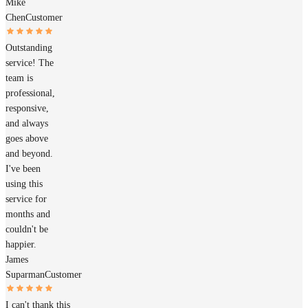
Mike
Chen
Customer
Outstanding
service! The
team is
professional,
responsive,
and always
goes above
and beyond.
I've been
using this
service for
months and
couldn't be
happier.
James
Suparman
Customer
I can't thank this