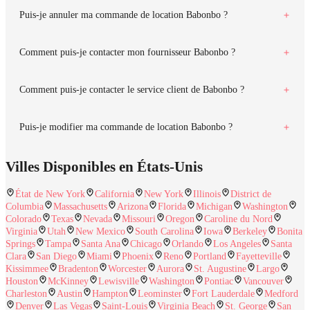
Puis-je annuler ma commande de location Babonbo ?
Comment puis-je contacter mon fournisseur Babonbo ?
Comment puis-je contacter le service client de Babonbo ?
Puis-je modifier ma commande de location Babonbo ?
Villes Disponibles en États-Unis
État de New York
California
New York
Illinois
District de
Columbia
Massachusetts
Arizona
Florida
Michigan
Washington
Colorado
Texas
Nevada
Missouri
Oregon
Caroline du Nord
Virginia
Utah
New Mexico
South Carolina
Iowa
Berkeley
Bonita
Springs
Tampa
Santa Ana
Chicago
Orlando
Los Angeles
Santa
Clara
San Diego
Miami
Phoenix
Reno
Portland
Fayetteville
Kissimmee
Bradenton
Worcester
Aurora
St. Augustine
Largo
Houston
McKinney
Lewisville
Washington
Pontiac
Vancouver
Charleston
Austin
Hampton
Leominster
Fort Lauderdale
Medford
Denver
Las Vegas
Saint-Louis
Virginia Beach
St. George
San