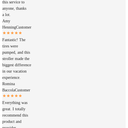
this service to
anyone, thanks
a lot.
Amy
Henning
Customer
Fantastic! The
tires were
pumped, and this
stroller made the
biggest difference
in our vacation
experience.
Romina
Baccola
Customer
Everything was
great. I totally
recommend this
product and
provider.