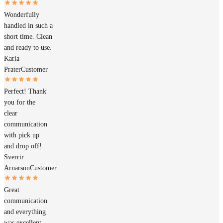
Wonderfully
handled in such a
short time. Clean
and ready to use.
Karla
Prater
Customer
Perfect! Thank
you for the
clear
communication
with pick up
and drop off!
Sverrir
Arnarson
Customer
Great
communication
and everything
was excellent.