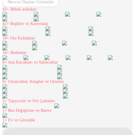
Mevcut Olanları Görüntüle
42+
Bebek arabaları
42+
Beşikler ve Karyolalar
18+
Oto Koltukları
16+
Beslenme
8+
Ana Kucakları ve Salıncaklar
8+
Oyuncaklar, Kitaplar ve Oyunlar
2+
Taşıyıcılar ve Sırt Çantaları
1+
Bez Değiştirme ve Banyo
1+
Ev ve Güvenlik