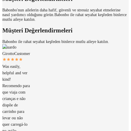
Babonbo'nun ailelerin daha hafif, güvenli ve stressiz seyahat etmelerine
nasıl yardımcı olduğunu görün.
Babonbo ile rahat seyahat keşfeden binlerce
mutlu aileye katılın.
Müşteri Değerlendirmeleri
Babonbo ile rahat seyahat keşfeden binlerce mutlu aileye katılın.
Eduardo
Girotto
Customer
Was easily,
helpful and ver
kind!
Recomendo para
que viaja com
crianças e não
dispõe de
carrinho para
levar ou não
quer carregá-lo
no avião