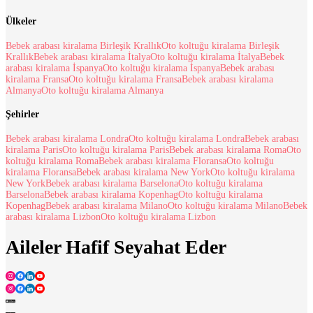
Ülkeler
Bebek arabası kiralama Birleşik Krallık
Oto koltuğu kiralama Birleşik
Krallık
Bebek arabası kiralama İtalya
Oto koltuğu kiralama İtalya
Bebek
arabası kiralama İspanya
Oto koltuğu kiralama İspanya
Bebek arabası
kiralama Fransa
Oto koltuğu kiralama Fransa
Bebek arabası kiralama
Almanya
Oto koltuğu kiralama Almanya
Şehirler
Bebek arabası kiralama Londra
Oto koltuğu kiralama Londra
Bebek arabası
kiralama Paris
Oto koltuğu kiralama Paris
Bebek arabası kiralama Roma
Oto
koltuğu kiralama Roma
Bebek arabası kiralama Floransa
Oto koltuğu
kiralama Floransa
Bebek arabası kiralama New York
Oto koltuğu kiralama
New York
Bebek arabası kiralama Barselona
Oto koltuğu kiralama
Barselona
Bebek arabası kiralama Kopenhag
Oto koltuğu kiralama
Kopenhag
Bebek arabası kiralama Milano
Oto koltuğu kiralama Milano
Bebek
arabası kiralama Lizbon
Oto koltuğu kiralama Lizbon
Aileler Hafif Seyahat Eder