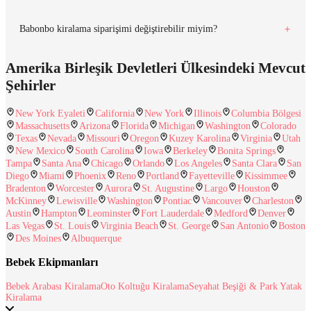
Babonbo kiralama siparişimi değiştirebilir miyim?
Amerika Birleşik Devletleri Ülkesindeki Mevcut
Şehirler
New York Eyaleti
California
New York
Illinois
Columbia Bölgesi
Massachusetts
Arizona
Florida
Michigan
Washington
Colorado
Texas
Nevada
Missouri
Oregon
Kuzey Karolina
Virginia
Utah
New Mexico
South Carolina
Iowa
Berkeley
Bonita Springs
Tampa
Santa Ana
Chicago
Orlando
Los Angeles
Santa Clara
San
Diego
Miami
Phoenix
Reno
Portland
Fayetteville
Kissimmee
Bradenton
Worcester
Aurora
St. Augustine
Largo
Houston
McKinney
Lewisville
Washington
Pontiac
Vancouver
Charleston
Austin
Hampton
Leominster
Fort Lauderdale
Medford
Denver
Las Vegas
St. Louis
Virginia Beach
St. George
San Antonio
Boston
Des Moines
Albuquerque
Bebek Ekipmanları
Bebek Arabası Kiralama
Oto Koltuğu Kiralama
Seyahat Beşiği & Park Yatak
Kiralama