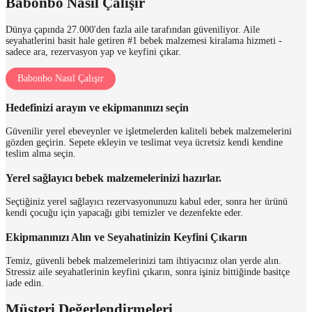
Babonbo Nasıl Çalışır
Dünya çapında 27.000'den fazla aile tarafından güveniliyor. Aile
seyahatlerini basit hale getiren #1 bebek malzemesi kiralama hizmeti -
sadece ara, rezervasyon yap ve keyfini çıkar.
Babonbo Nasıl Çalışır
Hedefinizi arayın ve ekipmanınızı seçin
Güvenilir yerel ebeveynler ve işletmelerden kaliteli bebek malzemelerini
gözden geçirin. Sepete ekleyin ve teslimat veya ücretsiz kendi kendine
teslim alma seçin.
Yerel sağlayıcı bebek malzemelerinizi hazırlar.
Seçtiğiniz yerel sağlayıcı rezervasyonunuzu kabul eder, sonra her ürünü
kendi çocuğu için yapacağı gibi temizler ve dezenfekte eder.
Ekipmanınızı Alın ve Seyahatinizin Keyfini Çıkarın
Temiz, güvenli bebek malzemelerinizi tam ihtiyacınız olan yerde alın.
Stressiz aile seyahatlerinin keyfini çıkarın, sonra işiniz bittiğinde basitçe
iade edin.
Müşteri Değerlendirmeleri