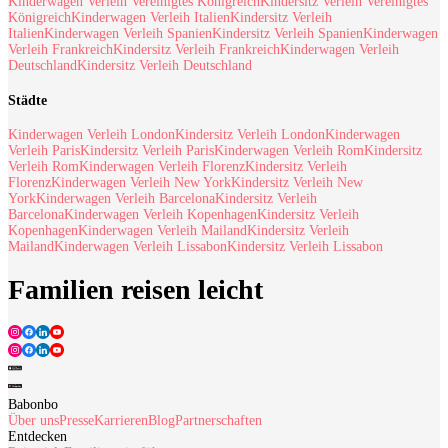
Kinderwagen Verleih Vereinigtes Königreich
Kindersitz Verleih Vereinigtes
Königreich
Kinderwagen Verleih Italien
Kindersitz Verleih
Italien
Kinderwagen Verleih Spanien
Kindersitz Verleih Spanien
Kinderwagen
Verleih Frankreich
Kindersitz Verleih Frankreich
Kinderwagen Verleih
Deutschland
Kindersitz Verleih Deutschland
Städte
Kinderwagen Verleih London
Kindersitz Verleih London
Kinderwagen
Verleih Paris
Kindersitz Verleih Paris
Kinderwagen Verleih Rom
Kindersitz
Verleih Rom
Kinderwagen Verleih Florenz
Kindersitz Verleih
Florenz
Kinderwagen Verleih New York
Kindersitz Verleih New
York
Kinderwagen Verleih Barcelona
Kindersitz Verleih
Barcelona
Kinderwagen Verleih Kopenhagen
Kindersitz Verleih
Kopenhagen
Kinderwagen Verleih Mailand
Kindersitz Verleih
Mailand
Kinderwagen Verleih Lissabon
Kindersitz Verleih Lissabon
Familien reisen leicht
Babonbo
Über uns
Presse
Karrieren
Blog
Partnerschaften
Entdecken