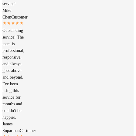
service!
Mike
Chen
Customer
Outstanding
service! The
team is
professional,
responsive,
and always
goes above
and beyond.
I've been
using this
service for
months and
couldn't be
happier.
James
Suparman
Customer