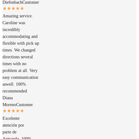
Diefenbach
Customer
Amazing service.
Caroline was
incredibly
accommodating and
flexible with pick up
times. We changed
directions several
times with no
problem at all. Very
easy communication
aswell. 100%
recommended
Diana
Moreno
Customer
Excelente
atención por
parte de
Armando, 100%