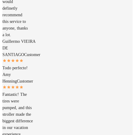
would
definetly
recommend
this service to
anyone, thanks
a lot.
Guillermo VIEIRA
DE
SANTIAGO
Customer
Todo perfecto!
Amy
Henning
Customer
Fantastic! The
tires were
pumped, and this
stroller made the
biggest difference
in our vacation
experience.