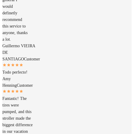
would
definetly
recommend
this service to
anyone, thanks
a lot.
Guillermo VIEIRA
DE
SANTIAGO
Customer
Todo perfecto!
Amy
Henning
Customer
Fantastic! The
tires were
pumped, and this
stroller made the
biggest difference
in our vacation