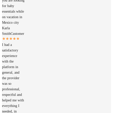
you are looking
for baby
essentials while
on vacation in
Mexico city
Karla
Smith
Customer
I had a
satisfactory
experience
with the
platform in
general, and
the provider
was so
professional,
respectful and
helped me with
everything I
needed, in