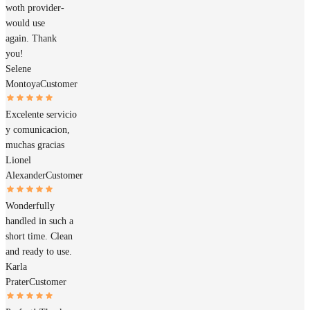
woth provider-
would use
again. Thank
you!
Selene
Montoya
Customer
Excelente servicio
y comunicacion,
muchas gracias
Lionel
Alexander
Customer
Wonderfully
handled in such a
short time. Clean
and ready to use.
Karla
Prater
Customer