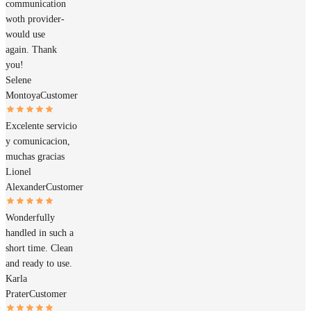
communication
woth provider-
would use
again. Thank
you!
Selene
Montoya
Customer
Excelente servicio
y comunicacion,
muchas gracias
Lionel
Alexander
Customer
Wonderfully
handled in such a
short time. Clean
and ready to use.
Karla
Prater
Customer