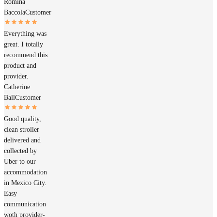
Romina
Baccola
Customer
Everything was
great. I totally
recommend this
product and
provider.
Catherine
Ball
Customer
Good quality,
clean stroller
delivered and
collected by
Uber to our
accommodation
in Mexico City.
Easy
communication
woth provider-