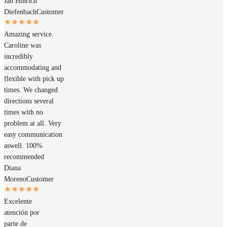
Jan Hinrich
Diefenbach
Customer
Amazing service.
Caroline was
incredibly
accommodating and
flexible with pick up
times. We changed
directions several
times with no
problem at all. Very
easy communication
aswell. 100%
recommended
Diana
Moreno
Customer
Excelente
atención por
parte de