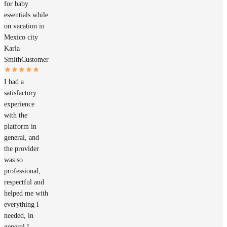
for baby
essentials while
on vacation in
Mexico city
Karla
Smith
Customer
I had a
satisfactory
experience
with the
platform in
general, and
the provider
was so
professional,
respectful and
helped me with
everything I
needed, in
general I