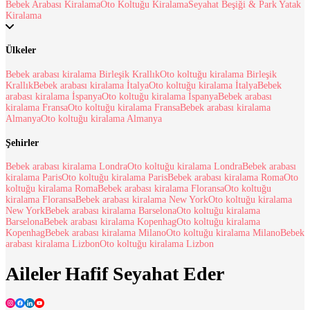
Bebek Arabası Kiralama
Oto Koltuğu Kiralama
Seyahat Beşiği & Park Yatak
Kiralama
Ülkeler
Bebek arabası kiralama Birleşik Krallık
Oto koltuğu kiralama Birleşik
Krallık
Bebek arabası kiralama İtalya
Oto koltuğu kiralama İtalya
Bebek
arabası kiralama İspanya
Oto koltuğu kiralama İspanya
Bebek arabası
kiralama Fransa
Oto koltuğu kiralama Fransa
Bebek arabası kiralama
Almanya
Oto koltuğu kiralama Almanya
Şehirler
Bebek arabası kiralama Londra
Oto koltuğu kiralama Londra
Bebek arabası
kiralama Paris
Oto koltuğu kiralama Paris
Bebek arabası kiralama Roma
Oto
koltuğu kiralama Roma
Bebek arabası kiralama Floransa
Oto koltuğu
kiralama Floransa
Bebek arabası kiralama New York
Oto koltuğu kiralama
New York
Bebek arabası kiralama Barselona
Oto koltuğu kiralama
Barselona
Bebek arabası kiralama Kopenhag
Oto koltuğu kiralama
Kopenhag
Bebek arabası kiralama Milano
Oto koltuğu kiralama Milano
Bebek
arabası kiralama Lizbon
Oto koltuğu kiralama Lizbon
Aileler Hafif Seyahat Eder