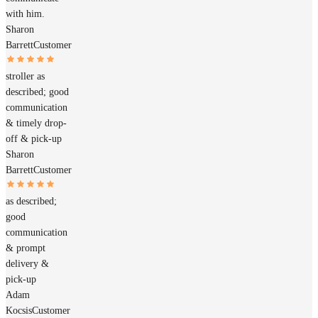
with him.
Sharon
Barrett
Customer
stroller as
described; good
communication
& timely drop-
off & pick-up
Sharon
Barrett
Customer
as described;
good
communication
& prompt
delivery &
pick-up
Adam
Kocsis
Customer