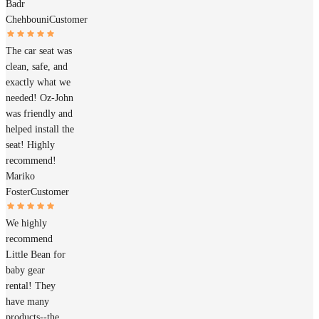
Badr
Chehbouni
Customer
The car seat was
clean, safe, and
exactly what we
needed! Oz-John
was friendly and
helped install the
seat! Highly
recommend!
Mariko
Foster
Customer
We highly
recommend
Little Bean for
baby gear
rental! They
have many
products--the