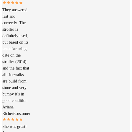
They answered
fast and
correctly. The
stroller is
definitely used,
but based on its
manufacturing
date on the
stroller (2014)
and the fact that
all sidewalks
are build from
stone and very
bumpy it's in
good condition.
Ariana
Richert
Customer
She was great!