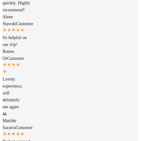
quickly. Highly
recommend!
Alene
Stawski
Customer
So helpful on
our trip!
Rotem
Or
Customer
Lovely
experience,
will
definitely
use again
🙏
Matilde
Saraiva
Customer