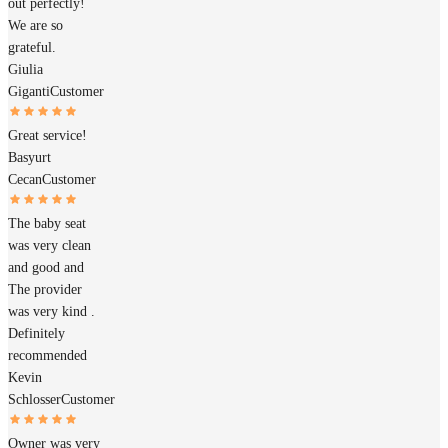
out perfectly!
We are so
grateful.
Giulia
Giganti
Customer
Great service!
Basyurt
Cecan
Customer
The baby seat
was very clean
and good and
The provider
was very kind .
Definitely
recommended
Kevin
Schlosser
Customer
Owner was very