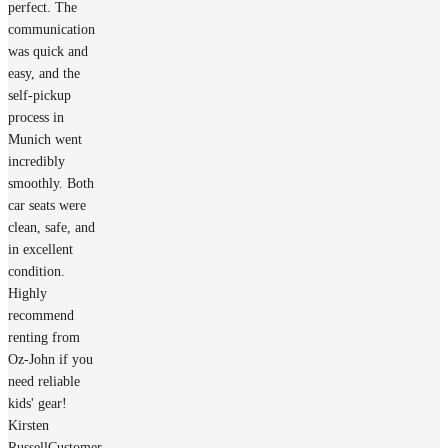
perfect. The
communication
was quick and
easy, and the
self-pickup
process in
Munich went
incredibly
smoothly. Both
car seats were
clean, safe, and
in excellent
condition.
Highly
recommend
renting from
Oz-John if you
need reliable
kids' gear!
Kirsten
Russell
Customer