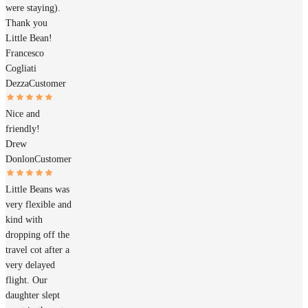
were staying).
Thank you
Little Bean!
Francesco
Cogliati
Dezza
Customer
Nice and
friendly!
Drew
Donlon
Customer
Little Beans was
very flexible and
kind with
dropping off the
travel cot after a
very delayed
flight. Our
daughter slept