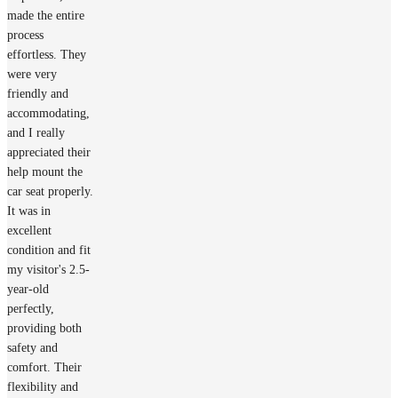
made the entire
process
effortless. They
were very
friendly and
accommodating,
and I really
appreciated their
help mount the
car seat properly.
It was in
excellent
condition and fit
my visitor's 2.5-
year-old
perfectly,
providing both
safety and
comfort. Their
flexibility and