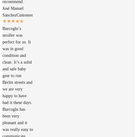
recommend.
José Manuel
Sánchez
Customer
Burcoglu’s
stroller was
perfect for us. It
was in good
condition and
clean. It’s a solid
and safe baby
gear to run
Berlin streets and
we are very
happy to have
had it these days.
Burcoglu has
been very
pleasant and it
was really easy to
communicate