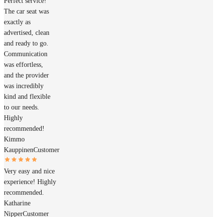
Perfect service!
The car seat was
exactly as
advertised, clean
and ready to go.
Communication
was effortless,
and the provider
was incredibly
kind and flexible
to our needs.
Highly
recommended!
Kimmo
Kauppinen
Customer
Very easy and nice
experience! Highly
recommended.
Katharine
Nipper
Customer