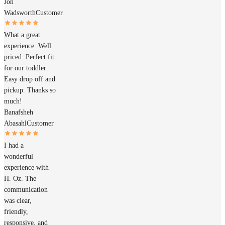
Jon
Wadsworth
Customer
What a great
experience. Well
priced. Perfect fit
for our toddler.
Easy drop off and
pickup. Thanks so
much!
Banafsheh
Abasahl
Customer
I had a
wonderful
experience with
H. Oz. The
communication
was clear,
friendly,
responsive, and