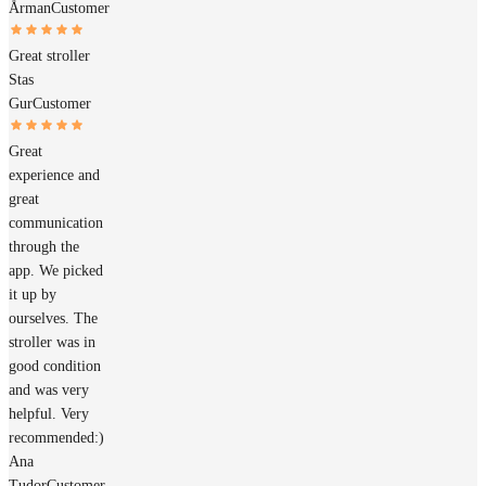
Årman
Customer
Great stroller
Stas
Gur
Customer
Great
experience and
great
communication
through the
app. We picked
it up by
ourselves. The
stroller was in
good condition
and was very
helpful. Very
recommended:)
Ana
Tudor
Customer