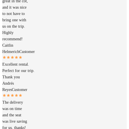
great in the cot,
and it was nice
to not have to
bring one with
us on the trip.
Highly
recommend!
Caitlin
Helmerich
Customer
Excellent rental.
Perfect for our trip.
Thank you
Andrés
Reyes
Customer
The delivery
was on time
and the seat
was live saving
for us, thanks!