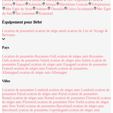
Corfou
Samos
Kalamáta
Attique
Macédoine-Centrale
Pelopónnisos
Mer Égée du Nord
Athènes
Thessalía
Grèce Occidentale
Mer Égée
du Sud
Îles Ioniennes
Kontokali
Équipement pour Bébé
Location de poussette
Location de siège auto
Location de Lits de Voyage &
Berceaux
Pays
Location de poussettes Royaume-Uni
Location de sièges auto Royaume-
Uni
Location de poussettes Italie
Location de sièges auto Italie
Location de
poussettes Espagne
Location de sièges auto Espagne
Location de poussettes
France
Location de sièges auto France
Location de poussettes
Allemagne
Location de sièges auto Allemagne
Villes
Location de poussettes Londres
Location de sièges auto Londres
Location de
poussettes Paris
Location de sièges auto Paris
Location de poussettes
Rome
Location de sièges auto Rome
Location de poussettes Florence
Location
de sièges auto Florence
Location de poussettes New York
Location de sièges
auto New York
Location de poussettes Barcelone
Location de sièges auto
Barcelone
Location de poussettes Copenhague
Location de sièges auto