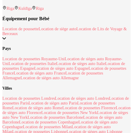
Riga
Kuldīga
Riga
Équipement pour Bébé
Location de poussette
Location de siège auto
Location de Lits de Voyage &
Berceaux
Pays
Location de poussettes Royaume-Uni
Location de sièges auto Royaume-
Uni
Location de poussettes Italie
Location de sièges auto Italie
Location de
poussettes Espagne
Location de sièges auto Espagne
Location de poussettes
France
Location de sièges auto France
Location de poussettes
Allemagne
Location de sièges auto Allemagne
Villes
Location de poussettes Londres
Location de sièges auto Londres
Location de
poussettes Paris
Location de sièges auto Paris
Location de poussettes
Rome
Location de sièges auto Rome
Location de poussettes Florence
Location
de sièges auto Florence
Location de poussettes New York
Location de sièges
auto New York
Location de poussettes Barcelone
Location de sièges auto
Barcelone
Location de poussettes Copenhague
Location de sièges auto
Copenhague
Location de poussettes Milan
Location de sièges auto
Milan
Location de poussettes Lisbonne
Location de sièges auto Lisbonne