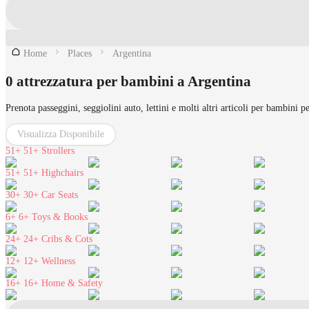
Home
Places
Argentina
0 attrezzatura per bambini a Argentina
Prenota passeggini, seggiolini auto, lettini e molti altri articoli per bambini p
Visualizza Disponibile
51+
51+ Strollers
51+
51+ Highchairs
30+
30+ Car Seats
6+
6+ Toys & Books
24+
24+ Cribs & Cots
12+
12+ Wellness
16+
16+ Home & Safety