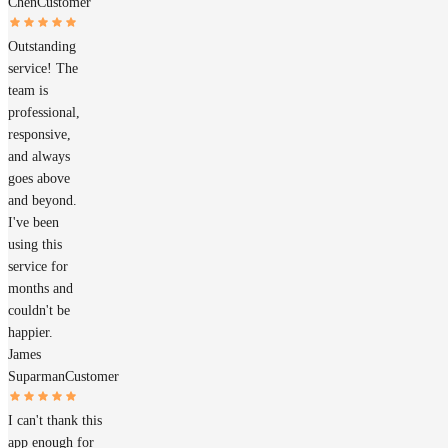
Chen
Customer
Outstanding
service! The
team is
professional,
responsive,
and always
goes above
and beyond.
I've been
using this
service for
months and
couldn't be
happier.
James
Suparman
Customer
I can't thank this
app enough for