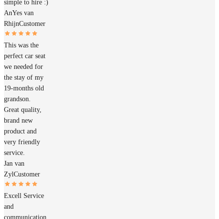
simple to hire :)
AnYes van
Rhijn
Customer
This was the
perfect car seat
we needed for
the stay of my
19-months old
grandson.
Great quality,
brand new
product and
very friendly
service.
Jan van
Zyl
Customer
Excell Service
and
communication.