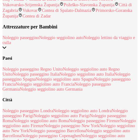
Vukovarsko-Srijemska Županija
Požeško-Slavonska Županija
Città di
Zagabria
Vukovar
Contea di Spalato-Dalmazia
Primorsko-Goranska
Županija
Contea di Zadar
Attrezzature per Bambini
Noleggio passeggino
Noleggio seggiolino auto
Noleggio lettino da viaggio e
culla
Paesi
Noleggio passeggino Regno Unito
Noleggio seggiolino auto Regno
Unito
Noleggio passeggino Italia
Noleggio seggiolino auto Italia
Noleggio
passeggino Spagna
Noleggio seggiolino auto Spagna
Noleggio passeggino
Francia
Noleggio seggiolino auto Francia
Noleggio passeggino
Germania
Noleggio seggiolino auto Germania
Città
Noleggio passeggino Londra
Noleggio seggiolino auto Londra
Noleggio
passeggino Parigi
Noleggio seggiolino auto Parigi
Noleggio passeggino
Roma
Noleggio seggiolino auto Roma
Noleggio passeggino Firenze
Noleggio
seggiolino auto Firenze
Noleggio passeggino New York
Noleggio seggiolino
auto New York
Noleggio passeggino Barcellona
Noleggio seggiolino auto
Barcellona
Noleggio passeggino Copenaghen
Noleggio seggiolino auto