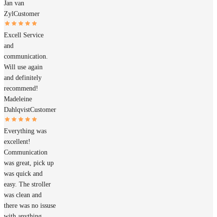
Jan van
Zyl
Customer
Excell Service
and
communication.
Will use again
and definitely
recommend!
Madeleine
Dahlqvist
Customer
Everything was
excellent!
Communication
was great, pick up
was quick and
easy. The stroller
was clean and
there was no issuse
with anything.