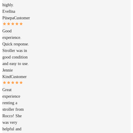
highly.
Evelīna
Pūsepa
Customer
Good
experience.
Quick response.
Stroller was in
good condition
and easy to use.
Jennie
Kind
Customer
Great
experience
renting a
stroller from
Rocco! She
was very
helpful and