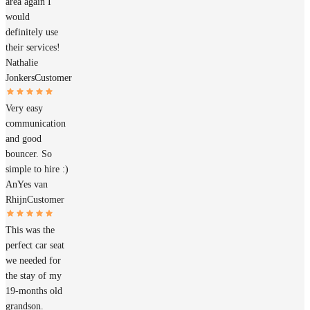
area again I
would
definitely use
their services!
Nathalie
Jonkers
Customer
Very easy
communication
and good
bouncer. So
simple to hire :)
AnYes van
Rhijn
Customer
This was the
perfect car seat
we needed for
the stay of my
19-months old
grandson.