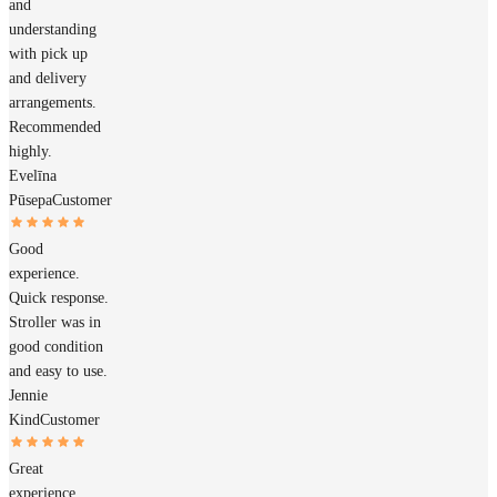
and
understanding
with pick up
and delivery
arrangements.
Recommended
highly.
Evelīna
Pūsepa
Customer
Good
experience.
Quick response.
Stroller was in
good condition
and easy to use.
Jennie
Kind
Customer
Great
experience