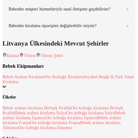
Babonbo müşteri hizmetleriyle nasıl iletişime geçebilirim?
Babonbo kiralama siparişimi değiştirebilir miyim?
Litvanya Ülkesindeki Mevcut Şehirler
Kaunas
Vilnius
Vilnius Şehri
Bebek Ekipmanları
Bebek Arabası Kiralama
Oto Koltuğu Kiralama
Seyahat Beşiği & Park Yatak
Kiralama
Ülkeler
Bebek arabası kiralama Birleşik Krallık
Oto koltuğu kiralama Birleşik
Krallık
Bebek arabası kiralama İtalya
Oto koltuğu kiralama İtalya
Bebek
arabası kiralama İspanya
Oto koltuğu kiralama İspanya
Bebek arabası
kiralama Fransa
Oto koltuğu kiralama Fransa
Bebek arabası kiralama
Almanya
Oto koltuğu kiralama Almanya