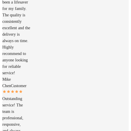
been a lifesaver
for my family.
The quality is
consistently
excellent and the
delivery is
always on time.
Highly
recommend to
anyone looking
for reliable
service!
Mike
Chen
Customer
Outstanding
service! The
team is
professional,
responsive,
and always