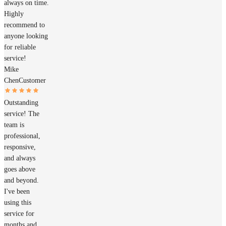
always on time.
Highly
recommend to
anyone looking
for reliable
service!
Mike
Chen
Customer
Outstanding
service! The
team is
professional,
responsive,
and always
goes above
and beyond.
I've been
using this
service for
months and