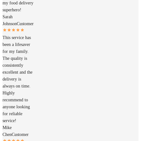
my food delivery
superhero!
Sarah
Johnson
Customer
This service has
been a lifesaver
for my family.
The quality is
consistently
excellent and the
delivery is
always on time.
Highly
recommend to
anyone looking
for reliable
service!
Mike
Chen
Customer