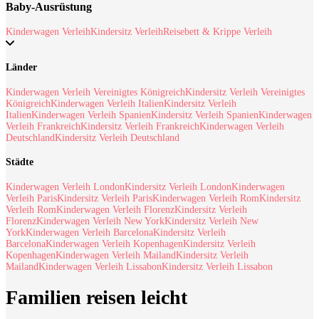
Baby-Ausrüstung
Kinderwagen Verleih
Kindersitz Verleih
Reisebett & Krippe Verleih
Länder
Kinderwagen Verleih Vereinigtes Königreich
Kindersitz Verleih Vereinigtes
Königreich
Kinderwagen Verleih Italien
Kindersitz Verleih
Italien
Kinderwagen Verleih Spanien
Kindersitz Verleih Spanien
Kinderwagen
Verleih Frankreich
Kindersitz Verleih Frankreich
Kinderwagen Verleih
Deutschland
Kindersitz Verleih Deutschland
Städte
Kinderwagen Verleih London
Kindersitz Verleih London
Kinderwagen
Verleih Paris
Kindersitz Verleih Paris
Kinderwagen Verleih Rom
Kindersitz
Verleih Rom
Kinderwagen Verleih Florenz
Kindersitz Verleih
Florenz
Kinderwagen Verleih New York
Kindersitz Verleih New
York
Kinderwagen Verleih Barcelona
Kindersitz Verleih
Barcelona
Kinderwagen Verleih Kopenhagen
Kindersitz Verleih
Kopenhagen
Kinderwagen Verleih Mailand
Kindersitz Verleih
Mailand
Kinderwagen Verleih Lissabon
Kindersitz Verleih Lissabon
Familien reisen leicht