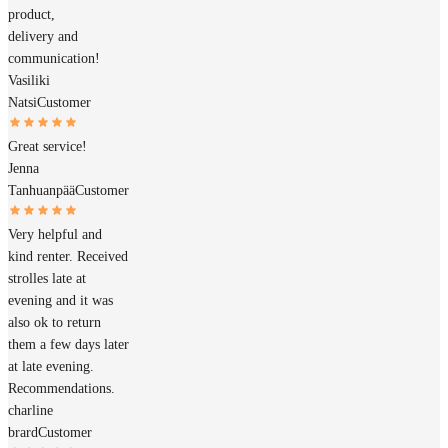
product,
delivery and
communication!
Vasiliki
Natsi
Customer
Great service!
Jenna
Tanhuanpää
Customer
Very helpful and
kind renter. Received
strolles late at
evening and it was
also ok to return
them a few days later
at late evening.
Recommendations.
charline
brard
Customer