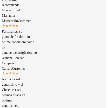
recommend!
Grazie mille!
Marianna
Mazzariello
Customer
Persona seria e
puntuale.Prodotto in
ottime condizioni come
da
annuncio,consigliatissimo
Ximena Soledad
Campaña
Carrera
Customer
Nicola ha sido
gentilísimo y el
Chicco car seat
cosmos estaba en
óptimas
condiciones.