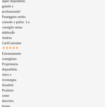
super disponibile,
gentile e
professionale!
Passeggino molto
comodo e pulito. Lo
consiglio senza
dubbio👍
Andrea
Carli
Customer
Estremamente
consigliato.
Proprietaria
disponibile,
ritiro e
riconsegna
flessibili.
Prodotto
come
descritto,
buone