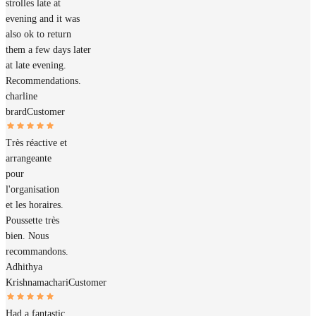
strolles late at
evening and it was
also ok to return
them a few days later
at late evening.
Recommendations.
charline
brard
Customer
Très réactive et
arrangeante
pour
l'organisation
et les horaires.
Poussette très
bien. Nous
recommandons.
Adhithya
Krishnamachari
Customer
Had a fantastic