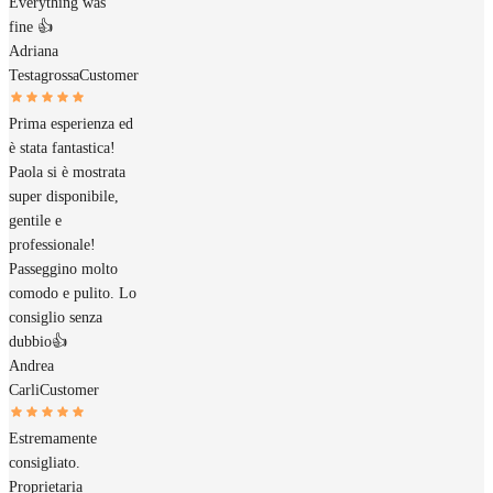
Everything was
fine 👍
Adriana
Testagrossa
Customer
Prima esperienza ed
è stata fantastica!
Paola si è mostrata
super disponibile,
gentile e
professionale!
Passeggino molto
comodo e pulito. Lo
consiglio senza
dubbio👍
Andrea
Carli
Customer
Estremamente
consigliato.
Proprietaria