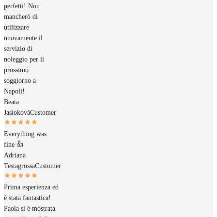
perfetti! Non
mancherò di
utilizzare
nuovamente il
servizio di
noleggio per il
prossimo
soggiorno a
Napoli!
Beata
Jasioková
Customer
Everything was
fine 👍
Adriana
Testagrossa
Customer
Prima esperienza ed
è stata fantastica!
Paola si è mostrata