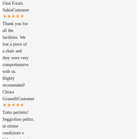
Unai Estala
Sukia
Customer
Thank you for
all the
facilities. We
lost a piece of
a chair and
they were very
comprehensive
with us.
Highly
recomended!
Chiara
Grasselli
Customer
Tutto perfetto!
Seggiolino pulito,
in ottime
condizioni e