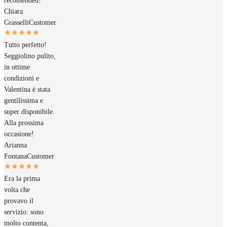
recomended!
Chiara
Grasselli
Customer
Tutto perfetto!
Seggiolino pulito,
in ottime
condizioni e
Valentina è stata
gentilissima e
super disponibile.
Alla prossima
occasione!
Arianna
Fontana
Customer
Era la prima
volta che
provavo il
servizio: sono
molto contenta,