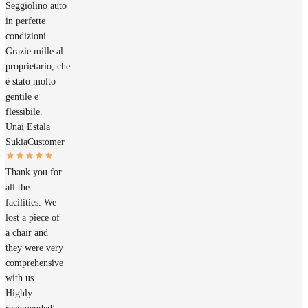
Seggiolino auto
in perfette
condizioni.
Grazie mille al
proprietario, che
è stato molto
gentile e
flessibile.
Unai Estala
Sukia
Customer
Thank you for
all the
facilities. We
lost a piece of
a chair and
they were very
comprehensive
with us.
Highly