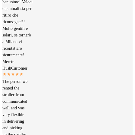
benissimo! Veloci
e puntuali sia per
ritiro che
riconsegne!!!
Molto gentili e
solari, se tornerò
a Milano vi
ricontatterò
sicuramente!
Merete
Hush
Customer
The person we
rented the
stroller from
communicated
well and was
very flexible
in delivering
and picking
up the stroller.