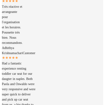
Très réactive et
arrangeante
pour
l'organisation
et les horaires.
Poussette très
bien. Nous
recommandons.
Adhithya
Krishnamachari
Customer
Had a fantastic
experience renting
toddler car seat for our
daugter in naples. Both
Paola and Oswaldo were
very responsive and were
super quick to deliver
and pick up car seat
from us..a big thanks to