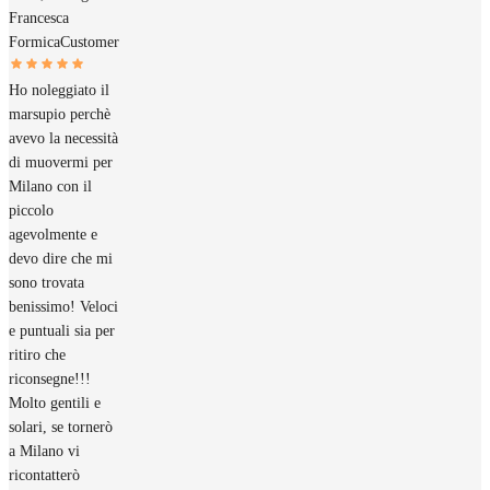
Francesca
Formica
Customer
Ho noleggiato il
marsupio perchè
avevo la necessità
di muovermi per
Milano con il
piccolo
agevolmente e
devo dire che mi
sono trovata
benissimo! Veloci
e puntuali sia per
ritiro che
riconsegne!!!
Molto gentili e
solari, se tornerò
a Milano vi
ricontatterò