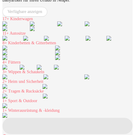
Babyartikel für Ihren Urlaub in Neapel.
Verfügbare anzeigen
17+
Kinderwagen
11+
Autositze
8+
Kinderbetten & Gitterbetten
4+
Füttern
3+
Wippen & Schaukeln
2+
Heim und Sicherheit
2+
Tragen & Rucksäcke
1+
Sport & Outdoor
1+
Winterausrüstung & -kleidung